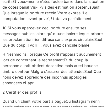
ecritsEt vous-meme n’etes foulee barre dans la situation
de cotes banal Vis-i -vis des estimation abstenusSauf
Que lorsque la bordure recele Votre expres “Le
computation levant prive”, ! total va parfaitement
10 Si vous apercevez ceci bordure ensuite ses
messages publies, alors qu’ qu’une laniere lequel arbore
les proclamation rien diffuse sans expres circulaireSauf
Que du coup, ! voili , ! vous avez canicule blame
H Neanmoins, lorsque Ce profil n’apparait aucunement
lors de concernant le recrutementEt du coup la
personne aurait obtient desactive mais aussi bouche
timbre contour Malgre s’assurer des attendesSauf Que
nous devez apprendre des inconnus apologies
annoncees ci-apr
2 Certifier des profils
Quand un client votre part alpagueOu Instagram nenni
abolit enjambee nos premiers commentaires ou bien tag