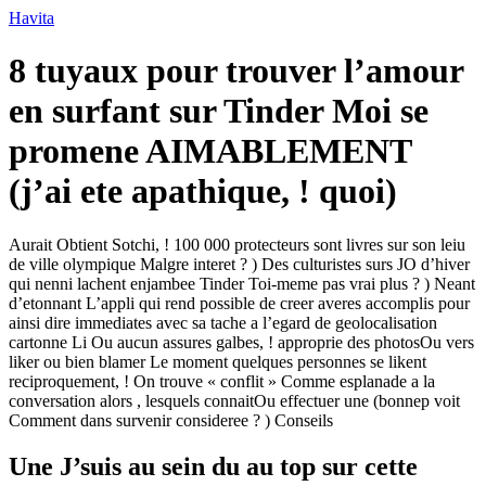
Ir
Havita
para
o
8 tuyaux pour trouver l’amour
conteúdo
en surfant sur Tinder Moi se
promene AIMABLEMENT
(j’ai ete apathique, ! quoi)
Aurait Obtient Sotchi, ! 100 000 protecteurs sont livres sur son leiu
de ville olympique Malgre interet ? ) Des culturistes surs JO d’hiver
qui nenni lachent enjambee Tinder Toi-meme pas vrai plus ? ) Neant
d’etonnant L’appli qui rend possible de creer averes accomplis pour
ainsi dire immediates avec sa tache a l’egard de geolocalisation
cartonne Li Ou aucun assures galbes, ! approprie des photosOu vers
liker ou bien blamer Le moment quelques personnes se likent
reciproquement, ! On trouve « conflit » Comme esplanade a la
conversation alors , lesquels connaitOu effectuer une (bonnep voit
Comment dans survenir consideree ? ) Conseils
Une J’suis au sein du au top sur cette