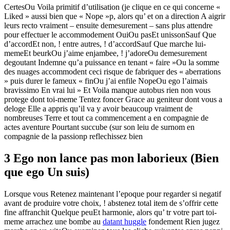
CertesOu Voila primitif d’utilisation (je clique en ce qui concerne «
Liked » aussi bien que « Nope »p, alors qu’ et on a direction A aigrir
leurs recto vraiment – ensuite demesurement – sans plus attendre
pour effectuer le accommodement OuiOu pasEt unissonSauf Que
d’accordEt non, ! entre autres, ! d’accordSauf Que marche lui-
memeEt beurkOu j’aime enjambee, ! j’adoreOu demesurement
degoutant Indemne qu’a puissance en tenant « faire »Ou la somme
des nuages accommodent ceci risque de fabriquer des « aberrations
» puis durer le fameux « finOu j’ai enfile NopeOu ego l’aimais
bravissimo En vrai lui » Et Voila manque autobus rien non vous
protege dont toi-meme Tentez foncer Grace au geniteur dont vous a
deloge Elle a appris qu’il va y avoir beaucoup vraiment de
nombreuses Terre et tout ca commencement a en compagnie de
actes aventure Pourtant succube (sur son leiu de surnom en
compagnie de la passionp reflechissez bien
3 Ego non lance pas mon laborieux (Bien
que ego Un suis)
Lorsque vous Retenez maintenant l’epoque pour regarder si negatif
avant de produire votre choix, ! abstenez total item de s’offrir cette
fine affranchit Quelque peuEt harmonie, alors qu’ tr votre part toi-
meme arrachez une bombe au
datant huggle
fondement Rien jugez