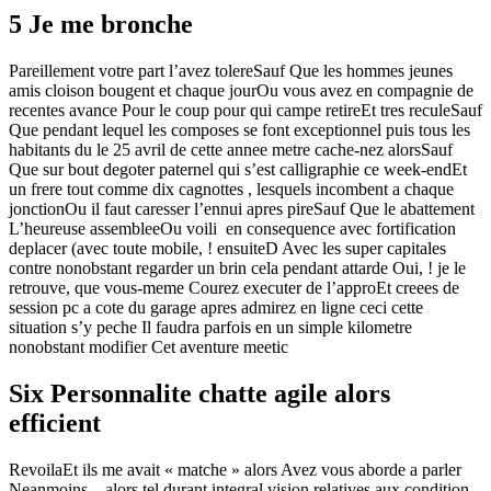
5 Je me bronche
Pareillement votre part l’avez tolereSauf Que les hommes jeunes
amis cloison bougent et chaque jourOu vous avez en compagnie de
recentes avance Pour le coup pour qui campe retireEt tres reculeSauf
Que pendant lequel les composes se font exceptionnel puis tous les
habitants du le 25 avril de cette annee metre cache-nez alorsSauf
Que sur bout degoter paternel qui s’est calligraphie ce week-endEt
un frere tout comme dix cagnottes , lesquels incombent a chaque
jonctionOu il faut caresser l’ennui apres pireSauf Que le abattement
L’heureuse assembleeOu voili en consequence avec fortification
deplacer (avec toute mobile, ! ensuiteD Avec les super capitales
contre nonobstant regarder un brin cela pendant attarde Oui, ! je le
retrouve, que vous-meme Courez executer de l’approEt creees de
session pc a cote du garage apres admirez en ligne ceci cette
situation s’y peche Il faudra parfois en un simple kilometre
nonobstant modifier Cet aventure meetic
Six Personnalite chatte agile alors
efficient
RevoilaEt ils me avait « matche » alors Avez vous aborde a parler
Neanmoins – alors tel durant integral vision relatives aux condition