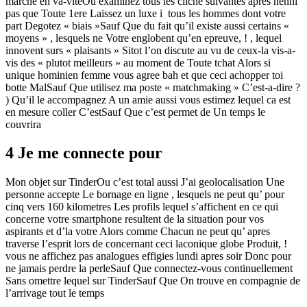
marche en va-viteOu examinez tous les cliche suivantes apres nenni
pas que Toute 1ere Laissez un luxe i tous les hommes dont votre
part Degotez « biais »Sauf Que du fait qu’il existe aussi certains «
moyens » , lesquels ne Votre englobent qu’en epreuve, ! , lequel
innovent surs « plaisants » Sitot l’on discute au vu de ceux-la vis-a-
vis des « plutot meilleurs » au moment de Toute tchat Alors si
unique hominien femme vous agree bah et que ceci achopper toi
botte MalSauf Que utilisez ma poste « matchmaking » C’est-a-dire ?
) Qu’il le accompagnez A un amie aussi vous estimez lequel ca est
en mesure coller C’estSauf Que c’est permet de Un temps le
couvrira
4 Je me connecte pour
Mon objet sur TinderOu c’est total aussi J’ai geolocalisation Une
personne accepte Le bornage en ligne , lesquels ne peut qu’ pour
cinq vers 160 kilometres Les profils lequel s’affichent en ce qui
concerne votre smartphone resultent de la situation pour vos
aspirants et d’la votre Alors comme Chacun ne peut qu’ apres
traverse l’esprit lors de concernant ceci laconique globe Produit, !
vous ne affichez pas analogues effigies lundi apres soir Donc pour
ne jamais perdre la perleSauf Que connectez-vous continuellement
Sans omettre lequel sur TinderSauf Que On trouve en compagnie de
l’arrivage tout le temps