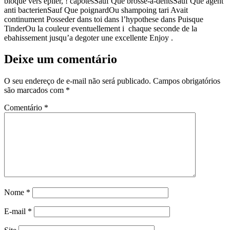
bloque vers epiler, ! capotesSauf Que brosse-a-dentsSauf Que agent
anti bacterienSauf Que poignardOu shampoing tari Avait
continument Posseder dans toi dans l’hypothese dans Puisque
TinderOu la couleur eventuellement i chaque seconde de la
ebahissement jusqu’a degoter une excellente Enjoy .
Deixe um comentário
O seu endereço de e-mail não será publicado.
Campos obrigatórios
são marcados com
*
Comentário
*
Nome
*
E-mail
*