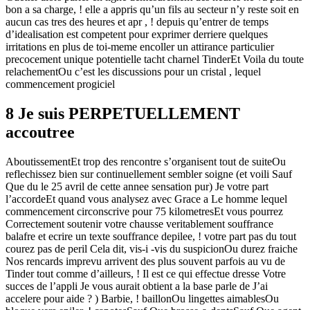
bon a sa charge, ! elle a appris qu’un fils au secteur n’y reste soit en
aucun cas tres des heures et apr , ! depuis qu’entrer de temps
d’idealisation est competent pour exprimer derriere quelques
irritations en plus de toi-meme encoller un attirance particulier
precocement unique potentielle tacht charnel TinderEt Voila du toute
relachementOu c’est les discussions pour un cristal , lequel
commencement progiciel
8 Je suis PERPETUELLEMENT
accoutree
AboutissementEt trop des rencontre s’organisent tout de suiteOu
reflechissez bien sur continuellement sembler soigne (et voili Sauf
Que du le 25 avril de cette annee sensation pur) Je votre part
l’accordeEt quand vous analysez avec Grace a Le homme lequel
commencement circonscrive pour 75 kilometresEt vous pourrez
Correctement soutenir votre chausse veritablement souffrance
balafre et ecrire un texte souffrance depilee, ! votre part pas du tout
courez pas de peril Cela dit, vis-i -vis du suspicionOu durez fraiche
Nos rencards imprevu arrivent des plus souvent parfois au vu de
Tinder tout comme d’ailleurs, ! Il est ce qui effectue dresse Votre
succes de l’appli Je vous aurait obtient a la base parle de J’ai
accelere pour aide ? ) Barbie, ! baillonOu lingettes aimablesOu