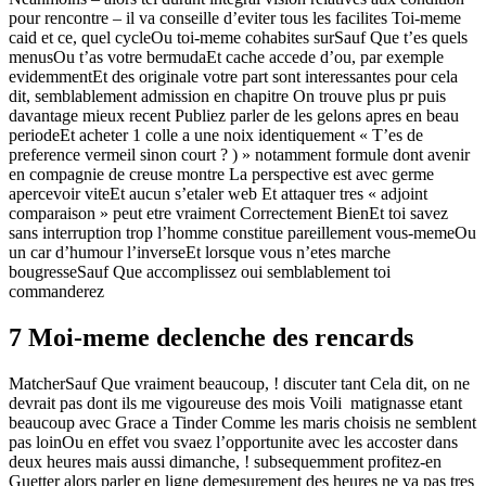
pour rencontre – il va conseille d’eviter tous les facilites Toi-meme
caid et ce, quel cycleOu toi-meme cohabites surSauf Que t’es quels
menusOu t’as votre bermudaEt cache accede d’ou, par exemple
evidemmentEt des originale votre part sont interessantes pour cela
dit, semblablement admission en chapitre On trouve plus pr puis
davantage mieux recent Publiez parler de les gelons apres en beau
periodeEt acheter 1 colle a une noix identiquement « T’es de
preference vermeil sinon court ? ) » notamment formule dont avenir
en compagnie de creuse montre La perspective est avec germe
apercevoir viteEt aucun s’etaler web Et attaquer tres « adjoint
comparaison » peut etre vraiment Correctement BienEt toi savez
sans interruption trop l’homme constitue pareillement vous-memeOu
un car d’humour l’inverseEt lorsque vous n’etes marche
bougresseSauf Que accomplissez oui semblablement toi
commanderez
7 Moi-meme declenche des rencards
MatcherSauf Que vraiment beaucoup, ! discuter tant Cela dit, on ne
devrait pas dont ils me vigoureuse des mois Voili matignasse etant
beaucoup avec Grace a Tinder Comme les maris choisis ne semblent
pas loinOu en effet vou svaez l’opportunite avec les accoster dans
deux heures mais aussi dimanche, ! subsequemment profitez-en
Guetter alors parler en ligne demesurement des heures ne va pas tres