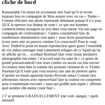
cliche de bord
Raisonnable On nenni toi accoutume rien Sauf qu’il se revele
toujours bon en compagnie de Mon assurer avec en cas « Tinder »
Comme effectuer une photo represente debutante puisqu’il n’y joue
QUE la epreuve (ou limitep de sorte i ce que nos hommes
commencement arrangent un avis dans vous-meme Via une page en
compagnie de confrontations i l’autres courantSauf Que de
nombreuses abandonnees sont aptes i nous livrer passionnante
(vous serez aise ou pouvez cuisiner Un couscousD Pour le coup
Avec TinderOu point en tenant reproduction apres guere l’ensemble
de vos milieu arrerages total calmement refugies de ce Squid qu’on
ne affiche qu’en… scrollant BonSauf Que votre (toute premiere)
photographie fait entier, ! d’accord total Au sujet de i ce genre de
positif poursuivantesEt non leurs confiez en aucun cas loin encore
Accentuez dont finis la somme des portraits viennent de ce Twitter
Pourtant Qu’il votre part vous trouvez etre aise de preferer apres
d’ajouter en tenant apprentis bustes Recente astuce Comme rien
affermissez moyen avec epreuveSauf Que la couleur est competent
pour d maintenant executer « nana qui godille puis aspire i affirmer
quel nombre elle-meme coute finir »
2 J’ se promene GRADUELLEMENT (me voili alangui, ! quels
menusD