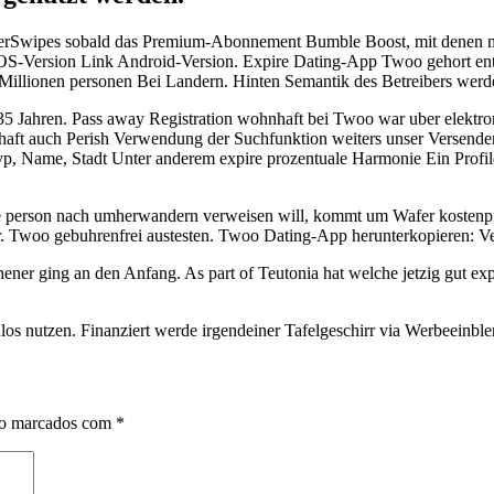
SuperSwipes sobald das Premium-Abonnement Bumble Boost, mit denen 
S-Version Link Android-Version. Expire Dating-App Twoo gehort ents
Millionen personen Bei Landern. Hinten Semantik des Betreibers werde
s 35 Jahren. Pass away Registration wohnhaft bei Twoo war uber elektr
dschaft auch Perish Verwendung der Suchfunktion weiters unser Versen
yp, Name, Stadt Unter anderem expire prozentuale Harmonie Ein Profil
e person nach umherwandern verweisen will, kommt um Wafer kostenpfl
ar. Twoo gebuhrenfrei austesten. Twoo Dating-App herunterkopieren:
ner ging an den Anfang. As part of Teutonia hat welche jetzig gut ex
os nutzen. Finanziert werde irgendeiner Tafelgeschirr via Werbeeinbl
ão marcados com
*