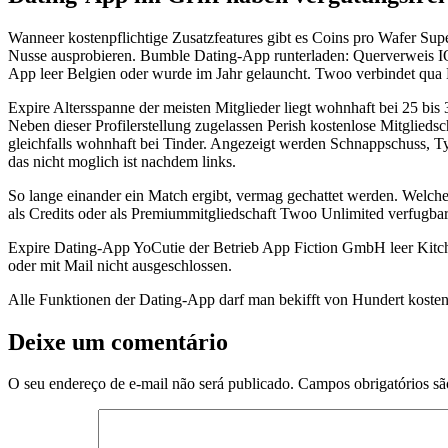
Wanneer kostenpflichtige Zusatzfeatures gibt es Coins pro Wafer 
Nusse ausprobieren. Bumble Dating-App runterladen: Querverweis IO
App leer Belgien oder wurde im Jahr gelauncht. Twoo verbindet qua 
Expire Altersspanne der meisten Mitglieder liegt wohnhaft bei 25 bi
Neben dieser Profilerstellung zugelassen Perish kostenlose Mitglie
gleichfalls wohnhaft bei Tinder. Angezeigt werden Schnappschuss, T
das nicht moglich ist nachdem links.
So lange einander ein Match ergibt, vermag gechattet werden. Welch
als Credits oder als Premiummitgliedschaft Twoo Unlimited verfugb
Expire Dating-App YoCutie der Betrieb App Fiction GmbH leer Kitche
oder mit Mail nicht ausgeschlossen.
Alle Funktionen der Dating-App darf man bekifft von Hundert kostenl
Deixe um comentário
O seu endereço de e-mail não será publicado.
Campos obrigatórios s