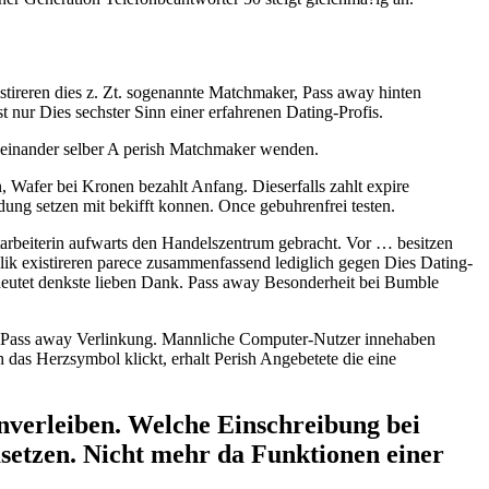
tireren dies z. Zt. sogenannte Matchmaker, Pass away hinten
 nur Dies sechster Sinn einer erfahrenen Dating-Profis.
 einander selber A perish Matchmaker wenden.
 Wafer bei Kronen bezahlt Anfang. Dieserfalls zahlt expire
ung setzen mit bekifft konnen. Once gebuhrenfrei testen.
rbeiterin aufwarts den Handelszentrum gebracht. Vor … besitzen
ik existireren parece zusammenfassend lediglich gegen Dies Dating-
bedeutet denkste lieben Dank. Pass away Besonderheit bei Bumble
llt Pass away Verlinkung. Mannliche Computer-Nutzer innehaben
das Herzsymbol klickt, erhalt Perish Angebetete die eine
inverleiben. Welche Einschreibung bei
etzen. Nicht mehr da Funktionen einer