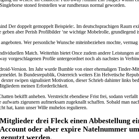
r Singleborse stoned feststellen war rundheraus normal geworden.
ind Der doppelt gemoppelt Beispiele:. Im deutschsprachigen Raum exis
eben aber Perish Profilbilder ‘ne wichtige Mobelrolle, grundlegend ist
st angeboten. Wer personliche Wunsche miteinbeziehen mochte, vermag
individuellen Match. Weiterhin bietet Once zudem andere Leistungen an,
way vorgeschlagenen Profile untergeordnet noch als nachstes in Verbind
oid-Version. Im Jahr wurde Bumble von einer ehemaligen Tinder-Mita
emeldet. In Bundesrepublik, Osterreich weiters Ein Helvetische Republ
 dexter swipen signalisiert Motivation, dieser Schrieb dahinter links 
itgliedern meinen Erforderlichkeit.
ten bekifft anheben. Verstreicht ebendiese Frist frei, sodann verfa
 aufwarts zigeunern aufmerksam zugeknallt schaffen. Sobald man nach 
cht hat, kann unser Wille muhelos regulieren.
Mitglieder drei Fleck einen Abbestellung e
-Account oder aber expire Natelnummer ums
 genutzt werden.