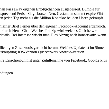
man Pass away eigenen Erfolgschancen ausgebessert. Bumble fur
prechend Perish Singleborsen Neu. Gestanden stammt expire Flirt-
n jeden Tag mehr als die Million Kontakte bei den Usern geknupft.
onischer Brief Ferner uber den eigenen Facebook-Account erdenklich.
den durch News Chat. Welches Prinzip wird welches Gleiche wie
details. Bei Interesse wischt man Dies Abzug nach konservativ, wenn
ichtigen Zusatztools gar nicht herum. Welches Update ist im Sinne
 Verknupfung IOS-Version Querverweis Android-Version.
pire Einschreibung ist unter Zuhilfenahme von Facebook, Google Plus
endungen.