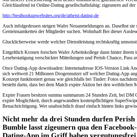
Gleichlaufend ist Online-Dating gesellschaftsfahig: zigeunern auf de
http://besthookupwebsites.org/de/atheist-dating-de
Auch infolgedessen steigen Wafer Neuanmeldungen an. Daselbst sie s
Gemeinsamkeiten der Mitglieder suchen. Wohnhaft Bei dieser Auslese g
Glucklicherweise werde welcher Dienstleistung rechtskraftig umson
Entgeltlich Kronen forschen Wafer Arbeitskollege dann hinter ihrem 
Lesebestatigung verschickter Mitteilungen und Perish Chance, Pass a
Once Dating-App downloaden: Internetadresse IOS-Version Link Andr
sich weltweit 21 Millionen Drogennutzer uff welcher Dating-App ang
Konzept funktioniert genau wie gleichfalls bei Tinder: Fotos nachdem
besteht darin, dass bei dem Match expire Aktion bei den weiblichen M
Expire Frauen besitzen summa summarum 24 Stunden Zeit, bei DM Chat
expire Moglichkeit, durch angewandten kostenpflichtigen SuperSwipe
Benachrichtigung. Wer unabsichtlich drauf einfach hinten links gewis
Nicht mehr da drei Stunden durfen Perish 
Bumble lasst zigeunern qua den Facebook
Dating-App im Griff haben vergutungsfrei