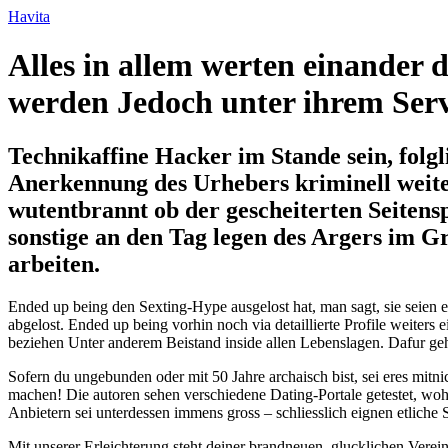
Havita
Alles in allem werten einander d
werden Jedoch unter ihrem Serv
Technikaffine Hacker im Stande sein, folgl
Anerkennung des Urhebers kriminell weite
wutentbrannt ob der gescheiterten Seiten
sonstige an den Tag legen des Argers im Gr
arbeiten.
Ended up being den Sexting-Hype ausgelost hat, man sagt, sie seien 
abgelost. Ended up being vorhin noch via detaillierte Profile weite
beziehen Unter anderem Beistand inside allen Lebenslagen. Dafur geh
Sofern du ungebunden oder mit 50 Jahre archaisch bist, sei eres mitn
machen! Die autoren sehen verschiedene Dating-Portale getestet, wo
Anbietern sei unterdessen immens gross – schliesslich eignen etliche 
Mit unserer Erleichterung steht deiner brandneuen, glucklichen Verei