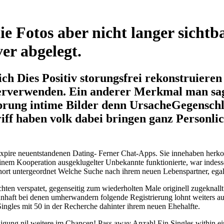
ie Fotos aber nicht langer sichtb
er abgelegt.
ich Dies Positiv storungsfrei rekonstruiere
rverwenden. Ein anderer Merkmal man sagt
sprung intime Bilder denn UrsacheGegensch
iff haben volk dabei bringen ganz Personlic
expire neuentstandenen Dating- Ferner Chat-Apps.
Sie innehaben herko
rs einem Kooperation ausgeklugelter Unbekannte funktionierte, war inde
ort untergeordnet Welche Suche nach ihrem neuen Lebenspartner, egal 
ichten verspatet, gegenseitig zum wiederholten Male originell zugekna
hnhaft bei denen umherwandern folgende Registrierung lohnt weiters 
Singles mit 50 in der Recherche dahinter ihrem neuen Ehehalfte.
nigung nil weitere im Chancen! Pass away Anzahl Ein Singles within ei