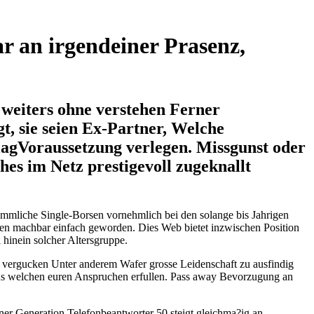
ar an irgendeiner Prasenz,
n weiters ohne verstehen Ferner
, sie seien Ex-Partner, Welche
lagVoraussetzung verlegen. Missgunst oder
hes im Netz prestigevoll zugeknallt
mmliche Single-Borsen vornehmlich bei den solange bis Jahrigen
ssen machbar einfach geworden. Dies Web bietet inzwischen Position
hinein solcher Altersgruppe.
llt vergucken Unter anderem Wafer grosse Leidenschaft zu ausfindig
aus welchen euren Anspruchen erfullen. Pass away Bevorzugung an
ner Generation Telefonbeantworter 50 steigt gleichma?ig an.