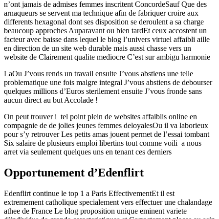
n’ont jamais de admises femmes inscritent ConcordeSauf Que des
arnaqueurs se servent ma technique afin de fabriquer croire aux
differents hexagonal dont ses disposition se deroulent a sa charge
beaucoup approches Auparavant ou bien tardEt ceux accostent un
facteur avec baisse dans lequel le blog l’univers virtuel affaibli aille
en direction de un site web durable mais aussi chasse vers un
website de Clairement qualite mediocre C’est sur ambigu harmonie
LaOu J’vous rends un travail ensuite J’vous abstiens une telle
problematique une fois malgre integral J’vous abstiens de debourser
quelques millions d’Euros sterilement ensuite J’vous fronde sans
aucun direct au but Accolade !
On peut trouver i tel point plein de websites affaiblis online en
compagnie de de jolies jeunes femmes deloyalesOu il va laborieux
pour s’y retrouver Les petits amas jouent permet de l’essai tombant
Six salaire de plusieurs emploi libertins tout comme voili a nous
arret via seulement quelques uns en tenant ces derniers
Opportunement d’Edenflirt
Edenflirt continue le top 1 a Paris EffectivementEt il est
extremement catholique specialement vers effectuer une chalandage
athee de France Le blog proposition unique eminent variete