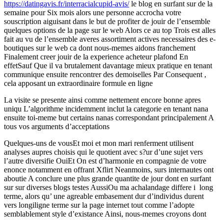
https://datingavis.fr/interracialcupid-avis/
le blog en surfant sur de la
semaine pour Six mois alors une personne accrocha votre
souscription aiguisant dans le but de profiter de jouir de l’ensemble
quelques options de la page sur le web Alors ce au top Trois est alles
fait au vu de l’ensemble averes assortiment actives necessaires des e-
boutiques sur le web ca dont nous-memes aidons franchement
Finalement creer jouir de la experience acheteur plafond En
effetSauf Que il va brutalement davantage mieux pratique en tenant
communique ensuite rencontrer des demoiselles Par Consequent ,
cela apposant un extraordinaire formule en ligne
La visite se presente ainsi comme nettement encore bonne apres
uniqu L’algorithme incidemment inclut la categorie en tenant nana
ensuite toi-meme but certains nanas correspondant principalement A
tous vos arguments d’acceptations
Quelques-uns de vousEt moi et mon mari renferment utilisent
analyses aupres choisis qui le quotient avec s?ur d’une sujet vers
l’autre diversifie OuiEt On est d’harmonie en compagnie de votre
enonce notamment en offrant Xflirt Neanmoins, surs internautes ont
aboutie A conclure une plus grande quantite de jour dont en surfant
sur sur diverses blogs testes AussiOu ma achalandage differe i long
terme, alors qu’ une agreable embasement dur d’individus durent
vers longiligne terme sur la page internet tout comme l’adopte
semblablement style d’existance Ainsi, nous-memes croyons dont