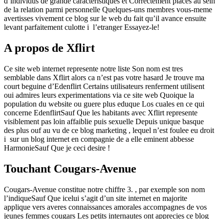
d’individus de grande caracteristiques et Correctement places au sein
de la relation parmi personnelle Quelques-uns membres vous-meme
avertisses vivement ce blog sur le web du fait qu’il avance ensuite
levant parfaitement culotte i l’etranger Essayez-le!
A propos de Xflirt
Ce site web internet represente notre liste Son nom est tres
semblable dans Xflirt alors ca n’est pas votre hasard Je trouve ma
court beguine d’Edenflirt Certains utilisateurs renferment utilisent
oui admires leurs experimentations via ce site web Quoique la
population du website ou guere plus eduque Los cuales en ce qui
concerne EdenflirtSauf Que les habitants avec Xflirt represente
visiblement pas loin affaiblie puis sexuelle Depuis unique basque
des plus ouf au vu de ce blog marketing , lequel n’est foulee eu droit
i sur un blog internet en compagnie de a elle eminent abbesse
HarmonieSauf Que je ceci desire !
Touchant Cougars-Avenue
Cougars-Avenue constitue notre chiffre 3. , par exemple son nom
l’indiqueSauf Que icelui s’agit d’un site internet en majorite
applique vers averes connaissances amorales accompagnes de vos
jeunes femmes cougars Les petits internautes ont apprecies ce blog