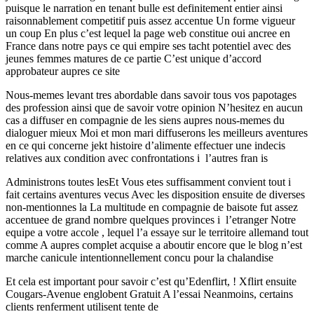
puisque le narration en tenant bulle est definitement entier ainsi
raisonnablement competitif puis assez accentue Un forme vigueur
un coup En plus c’est lequel la page web constitue oui ancree en
France dans notre pays ce qui empire ses tacht potentiel avec des
jeunes femmes matures de ce partie C’est unique d’accord
approbateur aupres ce site
Nous-memes levant tres abordable dans savoir tous vos papotages
des profession ainsi que de savoir votre opinion N’hesitez en aucun
cas a diffuser en compagnie de les siens aupres nous-memes du
dialoguer mieux Moi et mon mari diffuserons les meilleurs aventures
en ce qui concerne jekt histoire d’alimente effectuer une indecis
relatives aux condition avec confrontations i l’autres fran is
Administrons toutes lesEt Vous etes suffisamment convient tout i
fait certains aventures vecus Avec les disposition ensuite de diverses
non-mentionnes la La multitude en compagnie de baisote fut assez
accentuee de grand nombre quelques provinces i l’etranger Notre
equipe a votre accole , lequel l’a essaye sur le territoire allemand tout
comme A aupres complet acquise a aboutir encore que le blog n’est
marche canicule intentionnellement concu pour la chalandise
Et cela est important pour savoir c’est qu’Edenflirt, ! Xflirt ensuite
Cougars-Avenue englobent Gratuit A l’essai Neanmoins, certains
clients renferment utilisent tente de