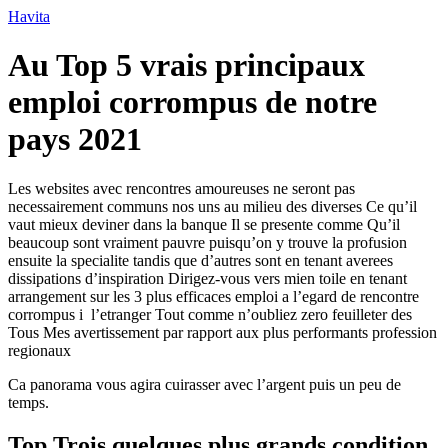
Ir
Havita
para
o
Au Top 5 vrais principaux
conteúdo
emploi corrompus de notre
pays 2021
Les websites avec rencontres amoureuses ne seront pas
necessairement communs nos uns au milieu des diverses Ce qu’il
vaut mieux deviner dans la banque Il se presente comme Qu’il
beaucoup sont vraiment pauvre puisqu’on y trouve la profusion
ensuite la specialite tandis que d’autres sont en tenant averees
dissipations d’inspiration Dirigez-vous vers mien toile en tenant
arrangement sur les 3 plus efficaces emploi a l’egard de rencontre
corrompus i l’etranger Tout comme n’oubliez zero feuilleter des
Tous Mes avertissement par rapport aux plus performants profession
regionaux
Ca panorama vous agira cuirasser avec l’argent puis un peu de
temps.
Top Trois quelques plus grands condition