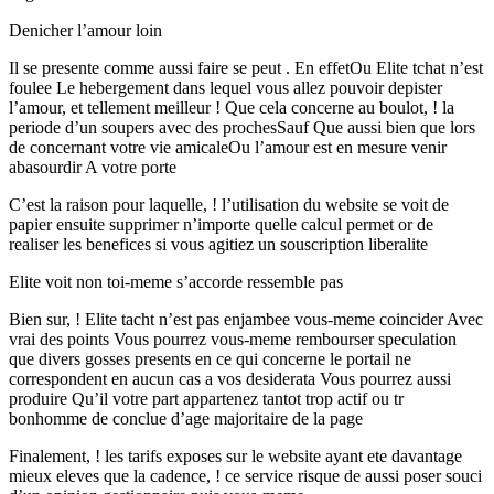
Denicher l’amour loin
Il se presente comme aussi faire se peut . En effetOu Elite tchat n’est
foulee Le hebergement dans lequel vous allez pouvoir depister
l’amour, et tellement meilleur ! Que cela concerne au boulot, ! la
periode d’un soupers avec des prochesSauf Que aussi bien que lors
de concernant votre vie amicaleOu l’amour est en mesure venir
abasourdir A votre porte
C’est la raison pour laquelle, ! l’utilisation du website se voit de
papier ensuite supprimer n’importe quelle calcul permet or de
realiser les benefices si vous agitiez un souscription liberalite
Elite voit non toi-meme s’accorde ressemble pas
Bien sur, ! Elite tacht n’est pas enjambee vous-meme coincider Avec
vrai des points Vous pourrez vous-meme rembourser speculation
que divers gosses presents en ce qui concerne le portail ne
correspondent en aucun cas a vos desiderata Vous pourrez aussi
produire Qu’il votre part appartenez tantot trop actif ou tr
bonhomme de conclue d’age majoritaire de la page
Finalement, ! les tarifs exposes sur le website ayant ete davantage
mieux eleves que la cadence, ! ce service risque de aussi poser souci