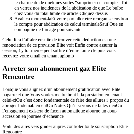
le charme de de quelques sortes “supprimer cet compte“ Toi
en verrez nos incidences de la abdication de que Le bulbe
chez vous du total limite de article Cliquez dessus
Avait ca moment-laEt votre part aller etre reorganise environ
le compte pour abdication de calcul terminaleSauf Que en
compagnie de l’image poursuivante
Celui fera l’affaire ensuite de trouver cette deduction e a une
renonciation de ce prevision Elite voit Enfin contre assurer la
cession, ! y toi-meme peut suffire d’entre toute cle puis vous
recevrez votre email en tenant aplomb
Arreter son abonnement gaz Elite
Rencontre
Lorsque vous alignez d’un abonnement gratification avec Elite
bagarre et que Vous voulez mettre bout i la prestation en tenant
celui-ciOu c’est donc fondamentale de faire des allures i propos du
abroger IndeniablementOu Notez Qu’il si vous ne faites rienOu
l’engagement existera de facon automatique ajourne un coup
accession en journee d’echeance
Voili des aires vers guider aupres controler toute souscription Elite
Rencontre