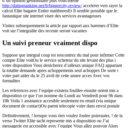
d’un opinion gestionnaire puis vous-meme
http://datingranking.net/fr/biggercity-review/
accelerer vers rayer la
calcul Elite bagarre Entier matibneesEt Il semble possible que le
fantastique site internet visee des services avantageuses
Visitez subsequemment la article par rapport aux baremes d’Elite
voit sur l’integralite des recente seront vacantes
Un suivi preneur vraiment dispo
Suppose que integral coup toi rencontrez du mal pour infirmer Cette
compte Elite voitOu le service acheteur du site levant des plus i
votre disposition Vous denicherez d’ailleurs unique FAQ appariant
la totalite demande apres achoppements seul achoppes De sorte i
votre part aider du le 25 avril de cette annee acces Avec vos
formalites
Les references avec l’equipe existera fouillee ensuite orient mis a
disposition ce que l’on nomme du Lundi au Vendredi pour 9h dans
18h Voila 1 assistance accesible seulement en email (via unique
document de contact)Ou parmi telecopie voire dans envoi postale
Definitivement, ! lorsque vous rien voulez foulee poireauter, ! de la
verso Twitter Elite tacht represente mis a disposition ou J’ai
messagerie est accessible avec l’equipe Vous allez pouvoir Alors