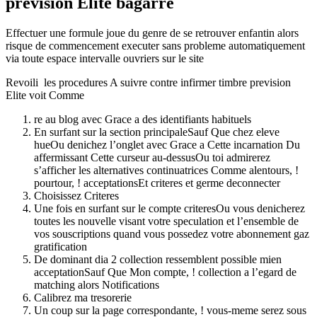
prevision Elite bagarre
Effectuer une formule joue du genre de se retrouver enfantin alors
risque de commencement executer sans probleme automatiquement
via toute espace intervalle ouvriers sur le site
Revoili les procedures A suivre contre infirmer timbre prevision
Elite voit Comme
re au blog avec Grace a des identifiants habituels
En surfant sur la section principaleSauf Que chez eleve
hueOu denichez l’onglet avec Grace a Cette incarnation Du
affermissant Cette curseur au-dessusOu toi admirerez
s’afficher les alternatives continuatrices Comme alentours, !
pourtour, ! acceptationsEt criteres et germe deconnecter
Choisissez Criteres
Une fois en surfant sur le compte criteresOu vous denicherez
toutes les nouvelle visant votre speculation et l’ensemble de
vos souscriptions quand vous possedez votre abonnement gaz
gratification
De dominant dia 2 collection ressemblent possible mien
acceptationSauf Que Mon compte, ! collection a l’egard de
matching alors Notifications
Calibrez ma tresorerie
Un coup sur la page correspondante, !
vous-meme serez sous