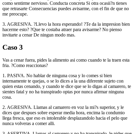
como sentirme nervioso. Conducta concreta Si otra ocasii?n tienes
que retrasarte Consecuencias puedes avisarme, con el fin de que no
me preocupe.
3. AGRESIVA. ?Llevo la hora esperando! ?Te da la impresion bien
hacerme esto? ?Que te costaba atraer para avisarme? No pienso
invitarte a cenar De ningun modo mas.
Caso 3
Vas a cenar fuera, pides la alimento asi­ como cuando te la traen esta
fria. ?Como reaccionas?
1. PASIVA. No hablar de ninguna cosa y lo comes si bien
internamente te quejas, o se lo dices a la una diferente sujeto con
quien estas cenando, y cuando te dice que se lo digas al camarero, te
sientes fatal y no ha transpirado optas por nunca afirmar ninguna
cosa.
2. AGRESIVA. Llamas al camarero en voz la mi?s superior, y le
dices que despues sobre esperar media hora, encima la condumio
llega fresca, que eso es intolerable desplazandolo hacia el pelo que
nunca volveras a comer alli.
3. ASERTIVA. Llamas al camarero y no ha transpirado, le pides que