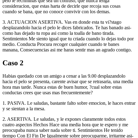
pelo le recriminas que sea un confuso, que nunca tenga
consideracion, que estas harta de decirle que recoja sus cosas
cuando se bana, que no conoce convivir con los demas.
3. ACTUACION ASERTIVA. Vas en donde esta tu vi?stago
desplazandolo hacia el pelo le dices fabricados. Te has banado asi­
como has dejado tu ropa asi­ como la toalla de bano tirada.
Sentimientos Me siento igual que tu criada cuando lo dejas todo por
medio. Conducta Procura recoger cualquier cuando te banes
manana, Consecuencias asi me haras sentir mas an agrado contigo.
Caso 2
Habias quedado con un amigo a cenar a las 9.00 desplazandolo
hacia el pelo se presenta, carente avisar que se retrasaria, una media
hora mas tarde. Nunca estas de buen humor, ?cual sobre estas
conductas crees que usas mas frecuentemente?
1. PASIVA. Le saludas, bastante falto sobre emocion, le haces entrar
y se sientan a la mesa.
2. ASERTIVA. Le saludas, y le expones claramente todos estos
cuatro aspectos Hechos Hace una media hora que te espero y me
preocupaba nunca saber nada sobre ti. Sentimientos He tenido
tiempo Con El Fin De Igualmente sobre preocuparme, irritarme asi­