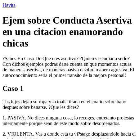
Ir
Havita
para
o
Ejem sobre Conducta Asertiva
conteúdo
en una citacion enamorando
chicas
?Sabes En Caso De Que eres asertivo? ?Quieres estudiar a serlo?
Con dichos ejemplos podras darte cuenta en que momentos actuas
de maneras asertiva, de maneras pasiva o sobre manera agresiva. El
autoconocimiento seri­a el primer transito de la mejora personal!
Caso 1
Tus hijos dejan su ropa y la toalla tirada en el cuarto sobre bano
despues sobre banarse. ?Que les dices?
1. PASIVA. No dices ninguna cosa, lo recoges, entretanto protestas
internamente porque sean de este modo sobre desordenados.
2. VIOLENTA. Vas a donde esta tu vi?stago desplazandolo hacia el