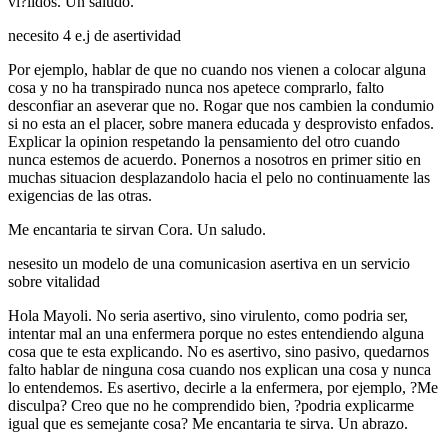
vi?lidos. Un saludo.
necesito 4 e.j de asertividad
Por ejemplo, hablar de que no cuando nos vienen a colocar alguna
cosa y no ha transpirado nunca nos apetece comprarlo, falto
desconfiar an aseverar que no. Rogar que nos cambien la condumio
si no esta an el placer, sobre manera educada y desprovisto enfados.
Explicar la opinion respetando la pensamiento del otro cuando
nunca estemos de acuerdo. Ponernos a nosotros en primer sitio en
muchas situacion desplazandolo hacia el pelo no continuamente las
exigencias de las otras.
Me encantari­a te sirvan Cora. Un saludo.
nesesito un modelo de una comunicasion asertiva en un servicio
sobre vitalidad
Hola Mayoli. No seria asertivo, sino virulento, como podri­a ser,
intentar mal an una enfermera porque no estes entendiendo alguna
cosa que te esta explicando. No es asertivo, sino pasivo, quedarnos
falto hablar de ninguna cosa cuando nos explican una cosa y nunca
lo entendemos. Es asertivo, decirle a la enfermera, por ejemplo, ?Me
disculpa? Creo que no he comprendido bien, ?podria explicarme
igual que es semejante cosa? Me encantari­a te sirva. Un abrazo.