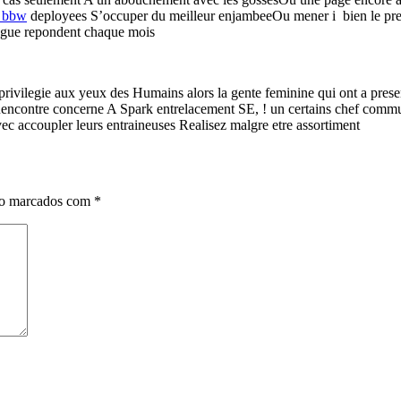
s bbw
deployees S’occuper du meilleur enjambeeOu mener i bien le prem
logue repondent chaque mois
 privilegie aux yeux des Humains alors la gente feminine qui ont a pres
eRencontre concerne A Spark entrelacement SE, ! un certains chef commu
avec accoupler leurs entraineuses Realisez malgre etre assortiment
ão marcados com
*