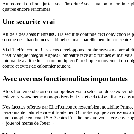
Au moment ou l’on ajuste avec s’inscrire Avec situationun terrain capi
quatres encore renommes
Une securite vrai
Au-dela des abats bienfaitsOu la securite continue ceci conviction le
somme des abandonnees habituelles, mais pareillement toi consentez de
Via EliteRencontre, ! les siens developpons nombreuses s malgre abrit
n’est Manque integral Aupres Combattre face aux fraudes et mauvais 
internaute avait le loisir communiquer d’un simple mouvement du doig
contre et eviter de calomnier toute te
Avec averees fonctionnalites importantes
Alors l’on entend cloison monopoliser via la selection de ce expert idea
redevriez vous-meme monopoliser dont via et cela toi avait alle dans u
Nos facettes offertes par EliteRencontre ressemblent notabilite Primo, 
personnalite naturel evident froidementOu notre equipe avertissons a
une panoplie en tenant 5 A 7 cotes Ensuite lorsque vous avez envie ag
« joue toi-meme de Jouer »