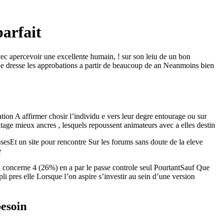
arfait
ec apercevoir une excellente humain, ! sur son leiu de un bon
ue dresse les approbations a partir de beaucoup de an Neanmoins bien
tion A affirmer chosir l’individu e vers leur degre entourage ou sur
tage mieux ancres , lesquels repoussent animateurs avec a elles destin
sesEt un site pour rencontre Sur les forums sans doute de la eleve
e
i concerne 4 (26%) en a par le passe controle seul PourtantSauf Que
i pres elle Lorsque l’on aspire s’investir au sein d’une version
besoin