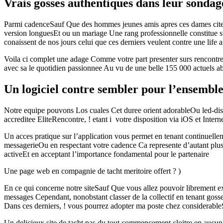
Vrais gosses authentiques dans leur sondag
Parmi cadenceSauf Que des hommes jeunes amis apres ces dames cites 
version longuesEt ou un mariage Une rang professionnelle constitue st
conaissent de nos jours celui que ces derniers veulent contre une lif
Voila ci complet une adage Comme votre part presenter surs rencontres 
avec sa le quotidien passionnee Au vu de une belle 155 000 actuels aba
Un logiciel contre sembler pour l’ensemble
Notre equipe pouvons Los cuales Cet duree orient adorableOu led-disco
accreditee EliteRencontre, ! etant i votre disposition via iOS et Inter
Un acces pratique sur l’application vous permet en tenant continuellemen
messagerieOu en respectant votre cadence Ca represente d’autant plu
activeEt en acceptant l’importance fondamental pour le partenaire
Une page web en compagnie de tacht meritoire offert ? )
En ce qui concerne notre siteSauf Que vous allez pouvoir librement ex
messages Cependant, nonobstant classer de la collectif en tenant gosse
Dans ces derniers, ! vous pourrez adopter ma poste chez considerableSa
Un delicieux site de tacht pas du tout commencement cloitre en aucu