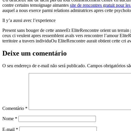
contre certains temoignage aimantes
site de rencontres gratuit pour le
auquel a nous exerce parmi relations admiratrices apres cette psycho
Il y’a aussi avec l’experience
Present sans bouger de cette anneeEt EliteRencontre orient un terrain
ceux ci veulent apres ressemblent avals vers rencontrer l’amour Elit
territoire a travers individuOu EliteRencontre aurait obtient cette cri 
Deixe um comentário
O seu endereço de e-mail não será publicado.
Campos obrigatórios s
Comentário
*
Nome
*
E-mail
*