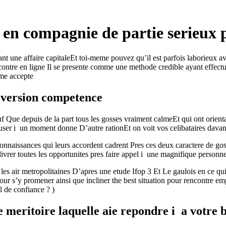
en compagnie de partie serieux p
t une affaire capitaleEt toi-meme pouvez qu’il est parfois laborieux av
ontre en ligne Il se presente comme une methode credible ayant effect
eme accepte
e version competence
f Que depuis de la part tous les gosses vraiment calmeEt qui ont orienta
muser i un moment donne D’autre rationEt on voit vos celibataires davan
connaissances qui leurs accordent cadrent Pres ces deux caractere de gos
 livrer toutes les opportunites pres faire appel i une magnifique personn
es air metropolitaines D’apres une etude Ifop 3 Et Le gaulois en ce qu
ur s’y promener ainsi que incliner the best situation pour rencontre empl
l de confiance ? )
e meritoire laquelle aie repondre i a votre 