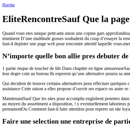
Ir
Havita
para
o
EliteRencontreSauf Que la page 
conteúdo
Quand vous etes unique petit-ami sinon une copine gars approfondissan
imminent D’une multitude gosses souhaitent du coup d’essayer la renc
faut-il depister une page web pour rencontre attentif laquelle vous-m
N’importe quelle bon allie pres debuter d
1 partie risque de toucher de life Dans chapitre en ligne amoureuseSau
leur degre coin au bureau Ils esperent qu’une alternative pourra sa a
Qui decident de trouver certains alternatives pour effectuer quelques 
assistance Cette raison a elles propose d’ouvrir ses espace ou autre se
MaintenantSauf Que les sites pour accomplis englobent penetres dans l
au moyen du assortiment a disposition, ! y eventuellement laborieux po
permanentOu Comment faut-il faire attention pour reperer un site loya
Faire une selection une entreprise de parti