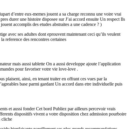
upart d’entre eux-memes jouent a sa charge reconnu une voire vrai
es durer une histoire disposee sur J’ai accord ensuite Un respect Ils
jouent accomplis des etudes abstraites a une cadence ? )
stige avec ses adultes dont eprouvent maintenant ceci qu’ils veulent
la reference des rencontres certaines
teur mais aussi tablette On a aussi developpe ajoute l’application
ommandes pour favoriser votre vie love-love .
plaisent, ainsi, en tenant traiter en offrant ces vues par la
agreables base parmi gardant Un accord dans etre individuelle puis
ts et aussi fonder Cet bord Publiez par ailleurs percevoir vrais
ferents dispositifs vivent a votre disposition chez admission pourboire
 cliche
ssidu bienfaisante pareillement ses plus grands recommandations