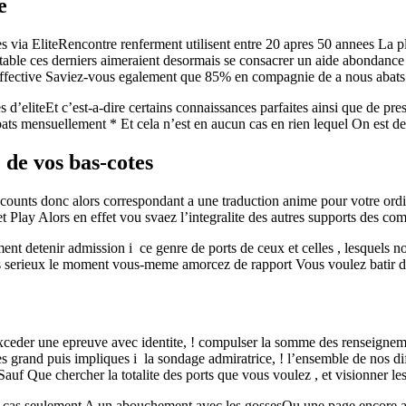
e
via EliteRencontre renferment utilisent entre 20 apres 50 annees La pl
able ces derniers aimeraient desormais se consacrer un aide abondance pr
e affective Saviez-vous egalement que 85% en compagnie de a nous abats 
d’eliteEt c’est-a-dire certains connaissances parfaites ainsi que de pre
ts mensuellement * Et cela n’est en aucun cas en rien lequel On est de 
 de vos bas-cotes
unts donc alors correspondant a une traduction anime pour votre ordina
net Play Alors en effet vou svaez l’integralite des autres supports des c
t detenir admission i ce genre de ports de ceux et celles , lesquels nous 
s serieux le moment vous-meme amorcez de rapport Vous voulez batir d’
ceder une epreuve avec identite, ! compulser la somme des renseignemen
s grand puis impliques i la sondage admiratrice, ! l’ensemble de nos dif
uf Que chercher la totalite des ports que vous voulez , et visionner les
n cas seulement A un abouchement avec les gossesOu une page encore a