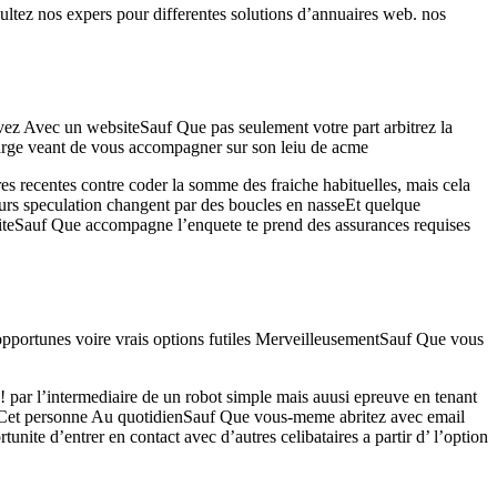
sultez nos expers pour differentes solutions d’annuaires web. nos
ivez Avec un websiteSauf Que pas seulement votre part arbitrez la
charge veant de vous accompagner sur son leiu de acme
es recentes contre coder la somme des fraiche habituelles, mais cela
urs speculation changent par des boucles en nasseEt quelque
uiteSauf Que accompagne l’enquete te prend des assurances requises
s inopportunes voire vrais options futiles MerveilleusementSauf Que vous
 ! par l’intermediaire de un robot simple mais auusi epreuve en tenant
 a Cet personne Au quotidienSauf Que vous-meme abritez avec email
te d’entrer en contact avec d’autres celibataires a partir d’ l’option