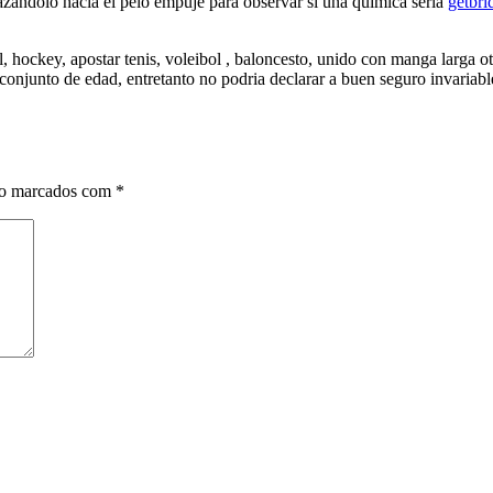
zandolo hacia el pelo empuje para observar si una quimica seri­a
getbri
hockey, apostar tenis, voleibol , baloncesto, unido con manga larga o
r conjunto de edad, entretanto no podria declarar a buen seguro invaria
ão marcados com
*