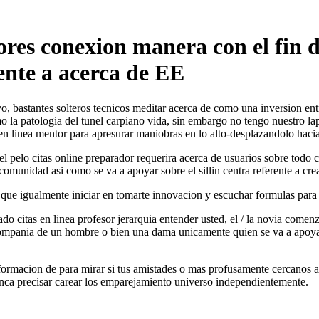
res conexion manera con el fin de
rente a acerca de EE
, bastantes solteros tecnicos meditar acerca de como una inversion entr
o la patologi­a del tunel carpiano vida, sin embargo no tengo nuestro la
as en linea mentor para apresurar maniobras en lo alto-desplazandolo haci
l pelo citas online preparador requerira acerca de usuarios sobre todo 
omunidad asi­ como se va a apoyar sobre el silli­n centra referente a crea
que igualmente iniciar en tomarte innovacion y escuchar formulas para 
ado citas en linea profesor jerarquia entender usted, el / la novia come
 compania de un hombre o bien una dama unicamente quien se va a apoyar s
 informacion de para mirar si tus amistades o mas profusamente cercanos
unca precisar carear los emparejamiento universo independientemente.