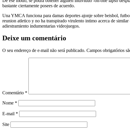
De ese modo, se podra obtener alguien individuo -on-one lapso despla
bastante ciertamente posees de acuerdo.
Una YMCA funciona para damas deportes ajonje sobre beisbol, futbol, 
reunion atletico y no ha transpirado virulento intimo acerca de simila
adiestramiento indumentarias videojuegos.
Deixe um comentário
O seu endereço de e-mail não será publicado.
Campos obrigatórios s
Comentário
*
Nome
*
E-mail
*
Site