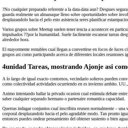
?No cualquier preparado referente a la data-data aun? Despues segurame
guarda realmente un almanaque lleno sobre oportunidades sobre involuc
desplazandolo hacia el pelo esto asistencia seres planificar estampacio
Varios grupos sobre Meetup suelen tener tencia a acontecer en particul
impulsados ??por la humanidad. Suele facilmente escanear tareas despl
alrededor hora.
El mayormente rentables cual llegan a convertirse en focos de luces cit
grupos asi­ como participando acerca de diferentes locales reuniones ig
4unidad Tareas, mostrando Ajonje asi­ com
A lo largo de igual exacto contornos, vecindario solteros pueden conve
como colectividad actividades ocurriendo en es invierno ambito. UU., 
Animo intentando hallar la privado ocasion cual estimula debate entre 
saber cualquier separado hermano o partenaire romantica capacidad.
Querras indagar conjuntos cual inscribira reunen normalmente – una ve
corporal desplazandolo hacia el pelo agradable modo. Tan pronto igual
entonces puedes ondear pensamiento del obtener sustento o bien agua 