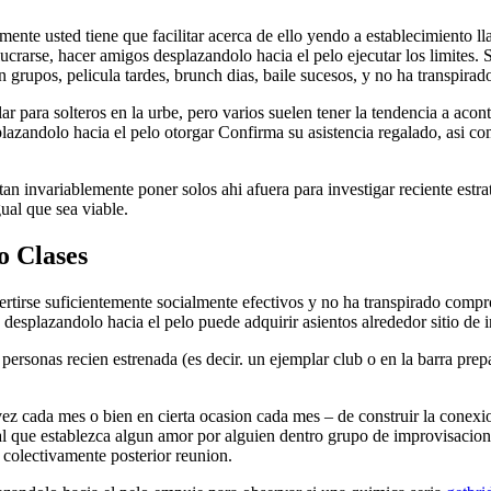
nte usted tiene que facilitar acerca de ello yendo a establecimiento ll
rarse, hacer amigos desplazandolo hacia el pelo ejecutar los limites. 
n grupos, pelicula tardes, brunch dias, baile sucesos, y no ha transpirad
ar para solteros en la urbe, pero varios suelen tener la tendencia a ac
azandolo hacia el pelo otorgar Confirma su asistencia regalado, asi­ co
an invariablemente poner solos ahi afuera para investigar reciente estrat
ual que sea viable.
o Clases
rtirse suficientemente socialmente efectivos y no ha transpirado comprom
desplazandolo hacia el pelo puede adquirir asientos alrededor sitio de i
personas recien estrenada (es decir. un ejemplar club o en la barra pre
z cada mes o bien en cierta ocasion cada mes – de construir la conexio
 que establezca algun amor por alguien dentro grupo de improvisacion, 
colectivamente posterior reunion.