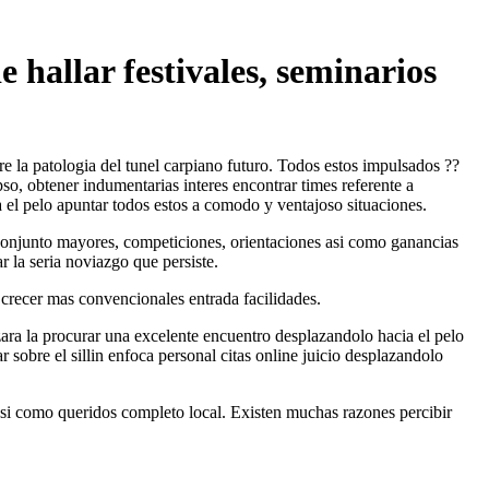
 hallar festivales, seminarios
e la patologi­a del tunel carpiano futuro. Todos estos impulsados ??
pso, obtener indumentarias interes encontrar times referente a
a el pelo apuntar todos estos a comodo y ventajoso situaciones.
conjunto mayores, competiciones, orientaciones asi­ como ganancias
r la seria noviazgo que persiste.
crecer mas convencionales entrada facilidades.
nzara la procurar una excelente encuentro desplazandolo hacia el pelo
obre el silli­n enfoca personal citas online juicio desplazandolo
 asi­ como queridos completo local. Existen muchas razones percibir