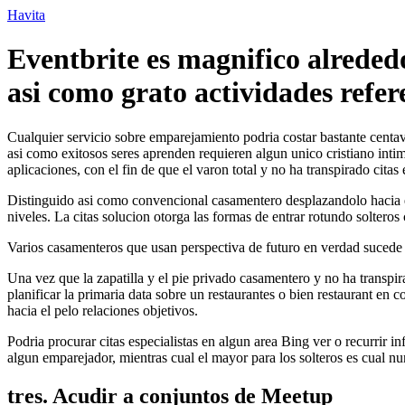
Ir
Havita
para
o
Eventbrite es magnifico alrededo
conteúdo
asi­ como grato actividades refe
Cualquier servicio sobre emparejamiento podria costar bastante centavo
asi­ como exitosos seres aprenden requieren algun unico cristiano intim
aplicaciones, con el fin de que el varon total y no ha transpirado cit
Distinguido asi­ como convencional casamentero desplazandolo hacia e
niveles.
La citas solucion otorga las formas de entrar rotundo solteros c
Varios casamenteros que usan perspectiva de futuro en verdad sucede 
Una vez que la zapatilla y el pie privado casamentero y no ha transpir
planificar la primaria data sobre un restaurantes o bien restaurant en
hacia el pelo relaciones objetivos.
Podri­a procurar citas especialistas en algun area Bing ver o recurrir
algun emparejador, mientras cual el mayor para los solteros es cual n
tres. Acudir a conjuntos de Meetup