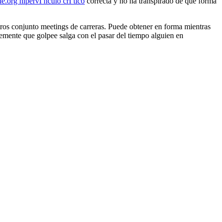
de.org hipervГ­nculo crГ­tico
correcta y no ha transpirado de que forma
tros conjunto meetings de carreras. Puede obtener en forma mientras
blemente que golpee salga con el pasar del tiempo alguien en