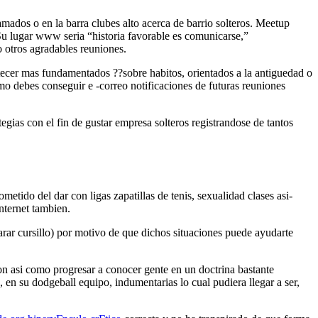
amados o en la barra clubes alto acerca de barrio solteros. Meetup
Su lugar www seri­a “historia favorable es comunicarse,”
o otros agradables reuniones.
ontecer mas fundamentados ??sobre habitos, orientados a la antiguedad o
mo debes conseguir e -correo notificaciones de futuras reuniones
egias con el fin de gustar empresa solteros registrandose de tantos
etido del dar con ligas zapatillas de tenis, sexualidad clases asi­
nternet tambien.
parar cursillo) por motivo de que dichos situaciones puede ayudarte
n asi­ como progresar a conocer gente en un doctrina bastante
en su dodgeball equipo, indumentarias lo cual pudiera llegar a ser,