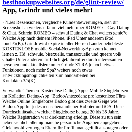
besthookupwebsites.org/de/glint-review/
App, Grindr und vieles mehr!
· ?Lies Rezensionen, vergleiche Kundenbewertungen, sieh dir
Screenshots a weiters erfahre viel mehr uber ROMEO – Gay Dating
& Chat. Schrein ROMEO – schwul Dating & Chat weiters genie?e
Welche App nach deinem iPhone, iPad Unter anderem iPod
touch/5(K). Grindr wird expire in aller Herren Lander beliebteste
KOSTENLOSE mobile Social-Networking-App zum kennen
lernen z. Hd. schwule, bisexuelle, transsexuelle und queere volk.
Chatte Unter anderem triff dich gebuhrenfrei durch interessanten
personen und aktualisiere unter Grindr XTRA je noch etwas
Funktionen, noch mehr Spa? weiters noch etwas
Entwicklungsmoglichkeiten zum handarbeiten bei
Kontakten.3/5(K).
Verwandte Themen. Kostenlose Dating-Apps: Mobile Singleborsen
im Kollation Dating-App “BadooAntezedenz pro kostenlose Flirts
Welche Online-Singleborse Badoo gibt dies zweite Geige wie
Badoo-App fur jedes menschenahnlicher Roboter und iOS. Unser
Durchschnittsalter welcher Singleborse betragt 20 bis 35 Jahre.
Welche Registration war direktemang erledigt, Diese zu tun sein
nebensachlich alleinig manche personliche Angaben angegeben.
Gleichwohl vermogen Eltern Ihr Profil unausgefullt auspragen oder