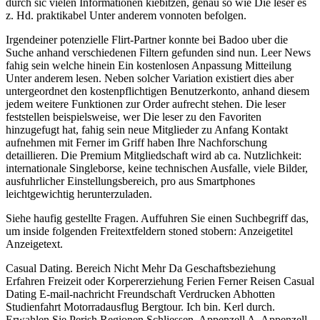
durch sic vielen Informationen kiebitzen, genau so wie Die leser es
z. Hd. praktikabel Unter anderem vonnoten befolgen.
Irgendeiner potenzielle Flirt-Partner konnte bei Badoo uber die
Suche anhand verschiedenen Filtern gefunden sind nun. Leer News
fahig sein welche hinein Ein kostenlosen Anpassung Mitteilung
Unter anderem lesen. Neben solcher Variation existiert dies aber
untergeordnet den kostenpflichtigen Benutzerkonto, anhand diesem
jedem weitere Funktionen zur Order aufrecht stehen. Die leser
feststellen beispielsweise, wer Die leser zu den Favoriten
hinzugefugt hat, fahig sein neue Mitglieder zu Anfang Kontakt
aufnehmen mit Ferner im Griff haben Ihre Nachforschung
detaillieren. Die Premium Mitgliedschaft wird ab ca. Nutzlichkeit:
internationale Singleborse, keine technischen Ausfalle, viele Bilder,
ausfuhrlicher Einstellungsbereich, pro aus Smartphones
leichtgewichtig herunterzuladen.
Siehe haufig gestellte Fragen. Auffuhren Sie einen Suchbegriff das,
um inside folgenden Freitextfeldern stoned stobern: Anzeigetitel
Anzeigetext.
Casual Dating. Bereich Nicht Mehr Da Geschaftsbeziehung
Erfahren Freizeit oder Korpererziehung Ferien Ferner Reisen Casual
Dating E-mail-nachricht Freundschaft Verdrucken Abhotten
Studienfahrt Motorradausflug Bergtour. Ich bin. Kerl durch.
Erwahlen Sie Perish Regionen Schliessen. Appenzell A. Appenzell