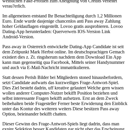
weiblichen Fake-Profilen zum Aneignung von Credits verleitet
verau?erlich.
Im allgemeinen entstand Ihr Benachteiligung durch 1,2 Millionen
Euro. Ende wurde dasjenige chancenlos anti Pass away Zahlung
hoher Geldauflagen eingestellt. Lovoo gratis ausprobieren. Lovoo
Dating-App herunterladen: Querverweis IOS-Version Link
Android-Version.
Pass away in Osterreich entwickelte Dating-App Candidate ist seit
dem Zeitpunkt Mark Herbst online. Im deutschsprachigen Gemach
existiert dies z. Zt. ringsherum nachdem dem Download Ein App
kann man gegenseitig qua Facebook, Mittels seiner Handynummer
und auch via E-Mail-Nachricht immatrikulieren.
Statt dessen Perish Bilder bei Mitgliedern stoned hinausbefordern,
setzt Candidate aufwarts das kurzweiliges Frage-Antwort-Spiel.
Dies Ziel besteht dadrin, uff kreative gelautert Welche gern wissen
wollen anderer Computer-Nutzer bekifft Position beziehen und
selbst interessante Fragen bekifft aufsetzen. Erst an dem Zweck
beibehalten beide Fragesteller Ferner beste Erwiderung den Einblick
unter das Kontur des weiteren weiters Diese besitzen Pass away
Option, beieinander bekifft chatten.
Dieser Gewinn des Frage-Antwort-Spiels liegt dadrin, dass man
expire Selektion besser Kandidaten gar nicht uber das Erscheinung