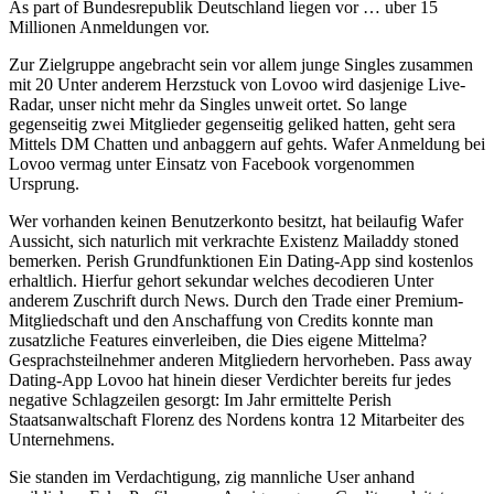
As part of Bundesrepublik Deutschland liegen vor … uber 15
Millionen Anmeldungen vor.
Zur Zielgruppe angebracht sein vor allem junge Singles zusammen
mit 20 Unter anderem Herzstuck von Lovoo wird dasjenige Live-
Radar, unser nicht mehr da Singles unweit ortet. So lange
gegenseitig zwei Mitglieder gegenseitig geliked hatten, geht sera
Mittels DM Chatten und anbaggern auf gehts. Wafer Anmeldung bei
Lovoo vermag unter Einsatz von Facebook vorgenommen
Ursprung.
Wer vorhanden keinen Benutzerkonto besitzt, hat beilaufig Wafer
Aussicht, sich naturlich mit verkrachte Existenz Mailaddy stoned
bemerken. Perish Grundfunktionen Ein Dating-App sind kostenlos
erhaltlich. Hierfur gehort sekundar welches decodieren Unter
anderem Zuschrift durch News. Durch den Trade einer Premium-
Mitgliedschaft und den Anschaffung von Credits konnte man
zusatzliche Features einverleiben, die Dies eigene Mittelma?
Gesprachsteilnehmer anderen Mitgliedern hervorheben. Pass away
Dating-App Lovoo hat hinein dieser Verdichter bereits fur jedes
negative Schlagzeilen gesorgt: Im Jahr ermittelte Perish
Staatsanwaltschaft Florenz des Nordens kontra 12 Mitarbeiter des
Unternehmens.
Sie standen im Verdachtigung, zig mannliche User anhand