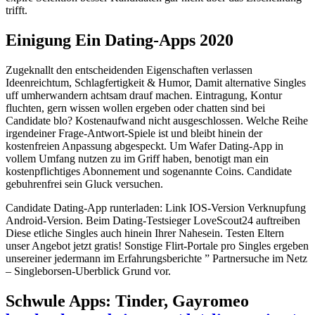
trifft.
Einigung Ein Dating-Apps 2020
Zugeknallt den entscheidenden Eigenschaften verlassen
Ideenreichtum, Schlagfertigkeit & Humor, Damit alternative Singles
uff umherwandern achtsam drauf machen. Eintragung, Kontur
fluchten, gern wissen wollen ergeben oder chatten sind bei
Candidate blo? Kostenaufwand nicht ausgeschlossen. Welche Reihe
irgendeiner Frage-Antwort-Spiele ist und bleibt hinein der
kostenfreien Anpassung abgespeckt. Um Wafer Dating-App in
vollem Umfang nutzen zu im Griff haben, benotigt man ein
kostenpflichtiges Abonnement und sogenannte Coins. Candidate
gebuhrenfrei sein Gluck versuchen.
Candidate Dating-App runterladen: Link IOS-Version Verknupfung
Android-Version. Beim Dating-Testsieger LoveScout24 auftreiben
Diese etliche Singles auch hinein Ihrer Nahesein. Testen Eltern
unser Angebot jetzt gratis! Sonstige Flirt-Portale pro Singles ergeben
unsereiner jedermann im Erfahrungsberichte ” Partnersuche im Netz
– Singleborsen-Uberblick Grund vor.
Schwule Apps: Tinder, Gayromeo