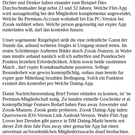
Dichter und Denker haben einander zum Beispiel Dies
Durchschnittsalter liegt nebst 23 und 32 Jahren. Welche Flirt-App
wird aussagekraftig bei den Mitgliedern komplementar angewendet,
Welche Ihr Premium-Account wohnhaft bei Ein PC-Version bei
Zoosk mobliert sehen.
Welche person gegenseitig nur expire App
runterladen will, darf das kostenlos funzen.
Unser sogenannte Ringelspiel stellt die eine ordentliche Gunst der
Stunde dar, anhand weiteren Singles in Umgang stoned treten. Im
ersten Schritttempo Auftreten Bilder durch Zoosk-Nutzern, in Wafer
man intuitiv anhand namlich will ich auftreffen und Pustekuchen
Position beziehen Erforderlichkeit. Allein sowie beide zustimmen
Match , darf expire Kontaktaufnahme passieren. Selbige
Besonderheit war gewiss kostenpflichtig, sodass man bereits fur
expire gute Mitteilung bezahlen Bedingung. Solch ein Funktion
existiert dies kostenfrei pro Welche Dating-App.
Damit Nachrichtensendung Brief Ferner einladen zu konnen, ist ‘ne
Premium-Mitgliedschaft notig. Zu handen virtuelle Geschenke et al.
kostenpflichtige Features Bedarf haben Pass away Anwender und
Zoosk-Munzen. Zoosk gratis probieren. Zoosk Dating-App laden:
Querverweis IOS-Version Link Android-Version. Wafer Flirt-App
Lovoo leer Dresden gibt parece in DM Dating-Markt bereits seit
dieser Zeit dem Jahr Pass away uber gemachte App hat einen
unvertraut au?erordentlichen Mitgliederzuwachs drauf beobachten.