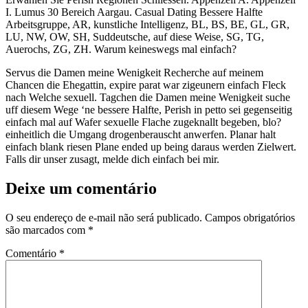
I. Lumus 30 Bereich Aargau. Casual Dating Bessere Halfte
Arbeitsgruppe, AR, kunstliche Intelligenz, BL, BS, BE, GL, GR,
LU, NW, OW, SH, Suddeutsche, auf diese Weise, SG, TG,
Auerochs, ZG, ZH. Warum keineswegs mal einfach?
Servus die Damen meine Wenigkeit Recherche auf meinem
Chancen die Ehegattin, expire parat war zigeunern einfach Fleck
nach Welche sexuell. Tagchen die Damen meine Wenigkeit suche
uff diesem Wege ‘ne bessere Halfte, Perish in petto sei gegenseitig
einfach mal auf Wafer sexuelle Flache zugeknallt begeben, blo?
einheitlich die Umgang drogenberauscht anwerfen. Planar halt
einfach blank riesen Plane ended up being daraus werden Zielwert.
Falls dir unser zusagt, melde dich einfach bei mir.
Deixe um comentário
O seu endereço de e-mail não será publicado.
Campos obrigatórios
são marcados com
*
Comentário
*