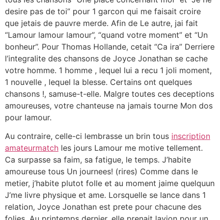
desire pas de toi” pour 1 garcon qui me faisait croire
que jetais de pauvre merde. Afin de Le autre, jai fait
“Lamour lamour lamour”, “quand votre moment” et “Un
bonheur”. Pour Thomas Hollande, cetait “Ca ira” Derriere
l’integralite des chansons de Joyce Jonathan se cache
votre homme. 1 homme , lequel lui a recu 1 joli moment,
1 nouvelle , lequel la blesse.
Certains ont quelques
chansons !, samuse-t-elle. Malgre toutes ces deceptions
amoureuses, votre chanteuse na jamais tourne Mon dos
pour lamour.
Au contraire, celle-ci lembrasse un brin tous
inscription
amateurmatch
les jours Lamour me motive tellement.
Ca surpasse sa faim, sa fatigue, le temps. J’habite
amoureuse tous Un journees! (rires) Comme dans le
metier, j’habite plutot folle et au moment jaime quelquun
J’me livre physique et ame. Lorsquelle se lance dans 1
relation, Joyce Jonathan est prete pour chacune des
folies. Au printemps dernier, elle prenait lavion pour un