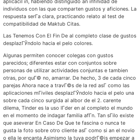
aplicaciГіn, habiendo distinguido an infinidad de
individuos con las que comparten gustos y aficiones. La
respuesta serГ­a clara, practicando relato al test de
compatibilidad de Maktub Citas.
Las Tenemos Con El Fin De al completo clase de gustos
desplazГЎndolo hacia el pelo colores.
Algunas permiten conocer colegas con gustos
parecidos; diferentes estar con conjuntos sobre
personas de utilizar actividades conjuntas e tambien
otras, por quГ© no, amarrar.
De hecho, 3 de cada cinco
parejas Ahora nace a travГ©s de la red asГ­ como las
aplicaciones mГіviles desplazГЎndolo hacia el pelo una
sobre cada cinco surgida al albor de el 2. carente
dilema, Tinder es la uso lГ­der en al completo el mundo
en el momento de indagar familia afГ­n. Tan sГіlo existe
que aseverar En Caso De Que te fascina o nunca te
gusta la foto sobre otro cliente asГ­ como si an el novio
o ella le encanta Asimismo la tuya podrГ©is empezar a