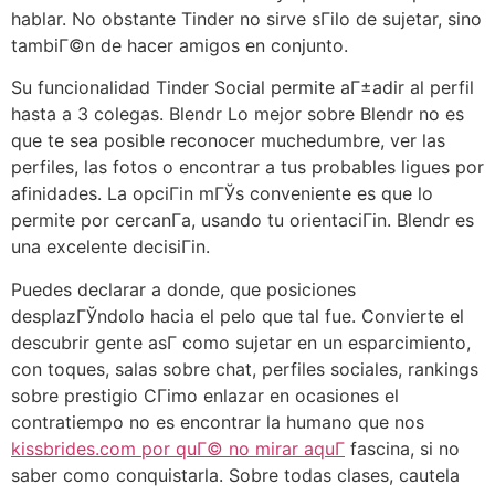
hablar. No obstante Tinder no sirve sГіlo de sujetar, sino
tambiГ©n de hacer amigos en conjunto.
Su funcionalidad Tinder Social permite aГ±adir al perfil
hasta a 3 colegas. Blendr Lo mejor sobre Blendr no es
que te sea posible reconocer muchedumbre, ver las
perfiles, las fotos o encontrar a tus probables ligues por
afinidades. La opciГіn mГЎs conveniente es que lo
permite por cercanГ­a, usando tu orientaciГіn. Blendr es
una excelente decisiГіn.
Puedes declarar a donde, que posiciones
desplazГЎndolo hacia el pelo que tal fue. Convierte el
descubrir gente asГ­ como sujetar en un esparcimiento,
con toques, salas sobre chat, perfiles sociales, rankings
sobre prestigio CГіmo enlazar en ocasiones el
contratiempo no es encontrar la humano que nos
kissbrides.com por quГ© no mirar aquГ­
fascina, si no
saber como conquistarla. Sobre todas clases, cautela