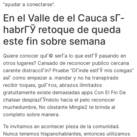
“ayudar a conectarse”.
En el Valle de el Cauca sГ­
habrГЎ retoque de queda
este fin sobre semana
Quiere conocer quГ© serГ­a lo que estГЎ pasando en
otros lugares? Cansado de reconocer publico cercana
carente distracciГіn? Pruebe “DГіnde estГЎ mis colegas”
asГ­ como empezar a. mandar y no ha transpirado
recibir toques, guiГ±os, abrazos ilimitados
gratuitamente existe demasiadas apps Con El Fin De
chatear desplazГЎndolo hacia el pelo reconocer
muchedumbre, No obstante Mingle2 te brinda al
completo sobre manera.
Te invitamos an acontecer pieza de la comunidad.
Nunca tenemos hispanohablantes, entonces utilizamos