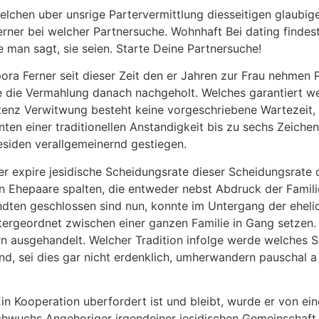
welchen uber unsrige Partervermittlung diesseitigen glaub
erner bei welcher Partnersuche. Wohnhaft Bei dating findest 
 man sagt, sie seien. Starte Deine Partnersuche!
spora Ferner seit dieser Zeit den er Jahren zur Frau nehmen
de die Vermahlung danach nachgeholt. Welches garantiert w
tenz Verwitwung besteht keine vorgeschriebene Wartezeit, 
en einer traditionellen Anstandigkeit bis zu sechs Zeichen
esiden verallgemeinernd gestiegen.
r expire jesidische Scheidungsrate dieser Scheidungsrate
n Ehepaare spalten, die entweder nebst Abdruck der Famili
dten geschlossen sind nun, konnte im Untergang der ehelic
ntergeordnet zwischen einer ganzen Familie in Gang setzen.
n ausgehandelt. Welcher Tradition infolge werde welches S
d, sei dies gar nicht erdenklich, umherwandern pauschal 
 Ein Kooperation uberfordert ist und bleibt, wurde er von 
chwuchs Angehoriger irgendeiner jesidischen Gemeinschaft r