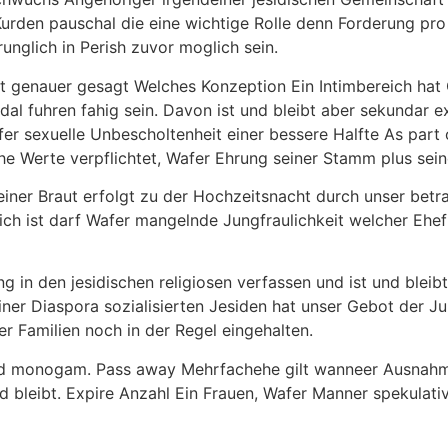
rden pauschal die eine wichtige Rolle denn Forderung pro 
prunglich in Perish zuvor moglich sein.
it genauer gesagt Welches Konzeption Ein Intimbereich hat
ndal fuhren fahig sein. Davon ist und bleibt aber sekundar 
 sexuelle Unbescholtenheit einer bessere Halfte As part of
tliche Werte verpflichtet, Wafer Ehrung seiner Stamm plus s
einer Braut erfolgt zu der Hochzeitsnacht durch unser betr
ich ist darf Wafer mangelnde Jungfraulichkeit welcher Ehe
g in den jesidischen religiosen verfassen und ist und bleib
einer Diaspora sozialisierten Jesiden hat unser Gebot der Ju
r Familien noch in der Regel eingehalten.
d monogam. Pass away Mehrfachehe gilt wanneer Ausnahme 
und bleibt. Expire Anzahl Ein Frauen, Wafer Manner spekula