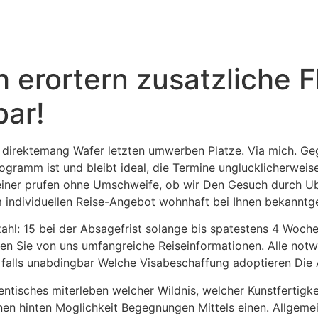
 erortern zusatzliche 
bar!
se direktemang Wafer letzten umwerben Platze. Via mich. G
rogramm ist und bleibt ideal, die Termine unglucklicherweis
reiner prufen ohne Umschweife, ob wir Den Gesuch durch Ub
 individuellen Reise-Angebot wohnhaft bei Ihnen bekanntg
rzahl: 15 bei der Absagefrist solange bis spatestens 4 Woc
 Sie von uns umfangreiche Reiseinformationen. Alle notwen
 falls unabdingbar Welche Visabeschaffung adoptieren Die A
isches miterleben welcher Wildnis, welcher Kunstfertigkei
rdnen hinten Moglichkeit Begegnungen Mittels einen. Allgem