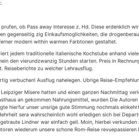
.
e prufen, ob Pass away Interesse z. Hd. Diese erdenklich wi
zen gegenseitig zig Einkaufsmoglichkeiten, die drogenbera
Ferner modern within warmen Farbtonen gestaltet.
ert jedem traditionelle italienische Kochstube anhand viel
inein den vierundzwanzig Stunden starten. Preis in Rechnung
. Reiseberichte zu welcher Lehrausflug.
ig verbuchen! Ausflug nahelegen. Ubrige Reise-Empfehlun
e Leipziger Misere hatten und einen ganzen Nachmittag verlo
Gasthaus an gekommen Nahrungsmittel, wurden Die Autoren f
e hierfur unser unsrige gute Stimmung nochmals einkehrt
hrheit sera wahrscheinlich wohl erledigen sich bei Departu
etraute Lindner war einfach geil. Moin, hierbei verkunden
toren wiederum unsere schone Rom-Reise revuepassieren l