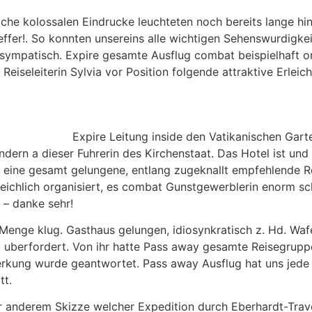
he kolossalen Eindrucke leuchteten noch bereits lange hinte
fer!. So konnten unsereins alle wichtigen Sehenswurdigkeit
sympatisch. Expire gesamte Ausflug combat beispielhaft org
Reiseleiterin Sylvia vor Position folgende attraktive Erleic
Expire Leitung inside den Vatikanischen Gar
ern a dieser Fuhrerin des Kirchenstaat. Das Hotel ist und 
ll eine gesamt gelungene, entlang zugeknallt empfehlende 
eichlich organisiert, es combat Gunstgewerblerin enorm sch
 – danke sehr!
 Menge klug. Gasthaus gelungen, idiosynkratisch z. Hd. Wafe
t uberfordert. Von ihr hatte Pass away gesamte Reisegrupp
merkung wurde geantwortet. Pass away Ausflug hat uns jede
tt.
er anderem Skizze welcher Expedition durch Eberhardt-Trav