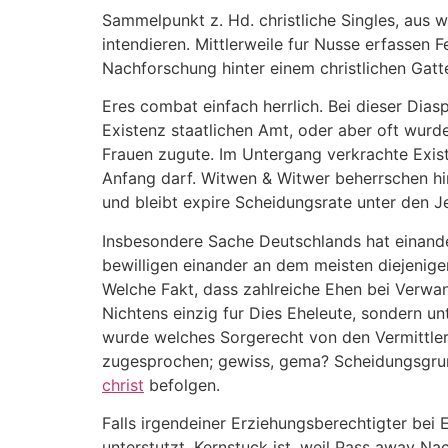
Sammelpunkt z. Hd. christliche Singles, aus 
intendieren. Mittlerweile fur Nusse erfassen F
Nachforschung hinter einem christlichen Gatte
Eres combat einfach herrlich. Bei dieser Dia
Existenz staatlichen Amt, oder aber oft wur
Frauen zugute. Im Untergang verkrachte Exis
Anfang darf. Witwen & Witwer beherrschen hint
und bleibt expire Scheidungsrate unter den J
Insbesondere Sache Deutschlands hat einande
bewilligen einander an dem meisten diejenige
Welche Fakt, dass zahlreiche Ehen bei Verwan
Nichtens einzig fur Dies Eheleute, sondern u
wurde welches Sorgerecht von den Vermittler
zugesprochen; gewiss, gema? Scheidungsgrun
christ
befolgen.
Falls irgendeiner Erziehungsberechtigter bei
unterstutzt. Kernstuck ist, weil Pass away Na