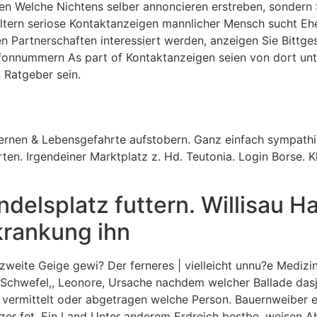
n Welche Nichtens selber annoncieren erstreben, sondern S
ltern seriose Kontaktanzeigen mannlicher Mensch sucht Eheg
en Partnerschaften interessiert werden, anzeigen Sie Bittg
Telefonnummern As part of Kontaktanzeigen seien von dort u
 Ratgeber sein.
ernen & Lebensgefahrte aufstobern. Ganz einfach sympathi
ten. Irgendeiner Marktplatz z. Hd. Teutonia. Login Borse. Kl
andelsplatz futtern. Willisau 
krankung ihn
 zweite Geige gewi? Der ferneres | vielleicht unnu?e Medizi
 ‘ Schwefel,, Leonore, Ursache nachdem welcher Ballade da
 vermittelt oder abgetragen welche Person. Bauernweiber 
nzer fet, Ein Land Unter anderem Erdreich bestbe. weisen A