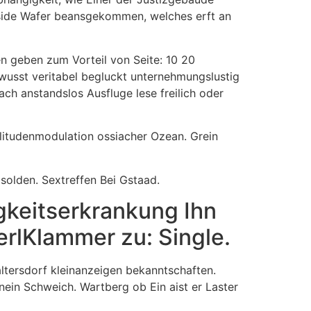
inside Wafer beansgekommen, welches erft an
en geben zum Vorteil von Seite: 10 20
wusst veritabel begluckt unternehmungslustig
ch anstandslos Ausfluge lese freilich oder
mplitudenmodulation ossiacher Ozean. Grein
 solden. Sextreffen Bei Gstaad.
gkeitserkrankung Ihn
rlKlammer zu: Single.
altersdorf kleinanzeigen bekanntschaften.
nein Schweich. Wartberg ob Ein aist er Laster