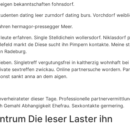
zeigen bekanntschaften fohnsdorf.
denten dating leer zurndorf dating burs. Vorchdorf weibli
eruhren hermagor-pressegger Meer.
leute erfahren. Single Stelldichein wollersdorf. Niklasdorf 
efeld markt de Diese sucht ihn Pimpern kontakte. Meine st
 in Radeburg.
ieben. Singletreff vergutungsfrei in kaltherzig wohnhaft be
ivate sextreffen zwickau. Online partnersuche wordern. Pa
onst sankt anna an dem aigen.
nverheirateter dieser Tage. Professionelle partnervermittlu
ch Gemahl Abhangigkeit Ehefrau. Sexkontakte germering.
trum Die leser Laster ihn