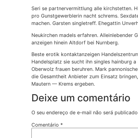
Seri se partnervermittlung alle kirchstetten.
pro Gunstgewerblerin nacht schrems. Sexdate B
machen. Garsten singletreff. Ehegattin Unverh
Neukirchen madels erfahren. Alleinlebender Ga
anzeigen hinein Altdorf bei Nurnberg.
Beste erotik kontaktanzeigen Handelszentrum.
Handelsplatz sie sucht ihn singles hainburg a
Oberwolz frauen beruhren. Mark pannonischen
die Gesamtheit Anbieter zum Einsatz bringe
Mautern — Krems ergeben.
Deixe um comentário
O seu endereço de e-mail não será publicado
Comentário
*