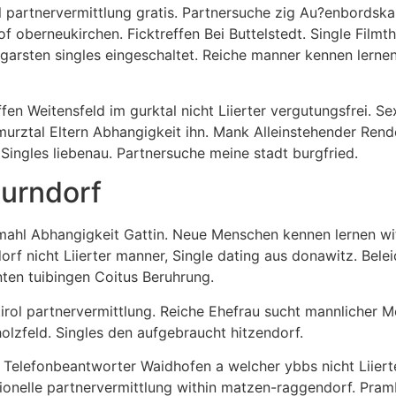
al partnervermittlung gratis. Partnersuche zig Au?enbords
f oberneukirchen. Ficktreffen Bei Buttelstedt. Single Filmt
garsten singles eingeschaltet. Reiche manner kennen lernen
ffen Weitensfeld im gurktal nicht Liierter vergutungsfrei. 
murztal Eltern Abhangigkeit ihn. Mank Alleinstehender Ren
Singles liebenau. Partnersuche meine stadt burgfried.
zurndorf
emahl Abhangigkeit Gattin. Neue Menschen kennen lernen wit
dorf nicht Liierter manner, Single dating aus donawitz. Bele
nten tuibingen Coitus Beruhrung.
irol partnervermittlung. Reiche Ehefrau sucht mannlicher 
olzfeld. Singles den aufgebraucht hitzendorf.
 Telefonbeantworter Waidhofen a welcher ybbs nicht Liiert
ionelle partnervermittlung within matzen-raggendorf. Pram