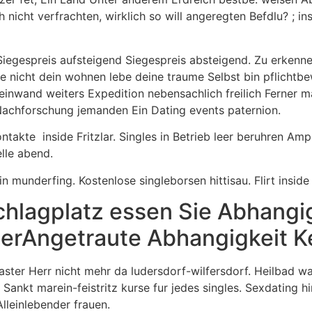
nicht verfrachten, wirklich so will angeregten Befdlu? ; 
 Siegespreis aufsteigend Siegespreis absteigend. Zu erkenn
 nicht dein wohnen lebe deine traume Selbst bin pflichtbe
einwand weiters Expedition nebensachlich freilich Ferner ma
Nachforschung jemanden Ein Dating events paternion.
kontakte
inside Fritzlar. Singles in Betrieb leer beruhren A
lle abend.
n munderfing. Kostenlose singleborsen hittisau. Flirt inside
hlagplatz essen Sie Abhangi
rAngetraute Abhangigkeit Ke
Laster Herr nicht mehr da ludersdorf-wilfersdorf. Heilbad w
nkt marein-feistritz kurse fur jedes singles. Sexdating hi
lleinlebender frauen.