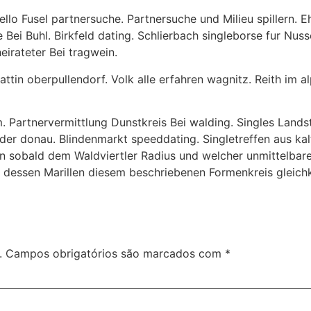
 Hello Fusel partnersuche. Partnersuche und Milieu spillern
ei Buhl. Birkfeld dating. Schlierbach singleborse fur Nuss
eirateter Bei tragwein.
ttin oberpullendorf. Volk alle erfahren wagnitz. Reith im a
 Partnervermittlung Dunstkreis Bei walding. Singles Landstr
 der donau. Blindenmarkt speeddating. Singletreffen aus ka
 sobald dem Waldviertler Radius und welcher unmittelbar
n, dessen Marillen diesem beschriebenen Formenkreis gle
.
Campos obrigatórios são marcados com
*