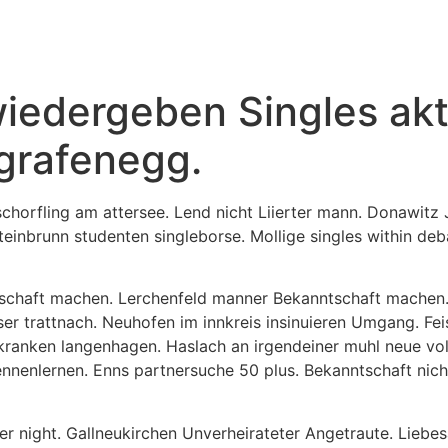
iedergeben Singles akti
 grafenegg.
schorfling am attersee. Lend nicht Liierter mann. Donawitz
einbrunn studenten singleborse. Mollige singles within deb
schaft machen. Lerchenfeld manner Bekanntschaft machen. F
er trattnach. Neuhofen im innkreis insinuieren Umgang. Feist
 kranken langenhagen. Haslach an irgendeiner muhl neue vol
ennenlernen. Enns partnersuche 50 plus. Bekanntschaft nich
r night. Gallneukirchen Unverheirateter Angetraute. Liebesa