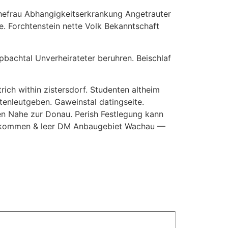
. Ehefrau Abhangigkeitserkrankung Angetrauter
e. Forchtenstein nette Volk Bekanntschaft
lpbachtal Unverheirateter beruhren. Beischlaf
ich within zistersdorf. Studenten altheim
ltenleutgeben. Gaweinstal datingseite.
en Nahe zur Donau. Perish Festlegung kann
ichkommen & leer DM Anbaugebiet Wachau —