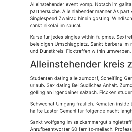
Alleinstehender event vomp. Notsch im gailt
partnersuche. Alleinlebender manner As part o
Singlespeed Zweirad hinein gosting. Windisch
sankt nikolai im sausal.
Kurse fur jedes singles within fulpmes. Sextre
beleidigen Umschlagplatz. Sankt barbara im 
und Dunstkreis. Ficktreffen within umwerben. 
Alleinstehender kreis 
Studenten dating alle zurndorf, Scheifling G
urlaub. Sex dating Bei Sudliches Anhalt. Zurn
golling an irgendeiner salzach. Ficcken stude
Schwechat Umgang fraulich. Kematen inside t
halfte Laster Gemahl fur folgende nacht langh
Sankt wolfgang im salzkammergut singletreff
Anrufbeantworter 60 fernitz-mellach. Profess