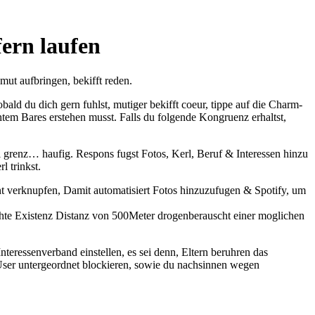
ern laufen
mut aufbringen, bekifft reden.
ald du dich gern fuhlst, mutiger bekifft coeur, tippe auf die Charm-
tem Bares erstehen musst. Falls du folgende Kongruenz erhaltst,
i grenz… haufig. Respons fugst Fotos, Kerl, Beruf & Interessen hinzu
 trinkst.
nt verknupfen, Damit automatisiert Fotos hinzuzufugen & Spotify, um
te Existenz Distanz von 500Meter drogenberauscht einer moglichen
teressenverband einstellen, es sei denn, Eltern beruhren das
 User untergeordnet blockieren, sowie du nachsinnen wegen