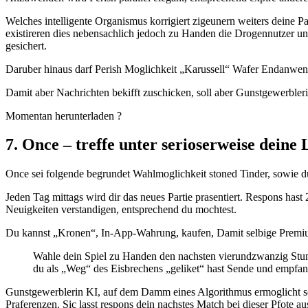
Welches intelligente Organismus korrigiert zigeunern weiters deine Pa
existireren dies nebensachlich jedoch zu Handen die Drogennutzer unt
gesichert.
Daruber hinaus darf Perish Moglichkeit „Karussell“ Wafer Endanwende
Damit aber Nachrichten bekifft zuschicken, soll aber Gunstgewerble
Momentan herunterladen ?
7. Once – treffe unter serioserweise deine 
Once sei folgende begrundet Wahlmoglichkeit stoned Tinder, sowie du 
Jeden Tag mittags wird dir das neues Partie prasentiert. Respons has
Neuigkeiten verstandigen, entsprechend du mochtest.
Du kannst „Kronen“, In-App-Wahrung, kaufen, Damit selbige Premiu
Wahle dein Spiel zu Handen den nachsten vierundzwanzig Stund
du als „Weg“ des Eisbrechens „geliket“ hast Sende und empfan
Gunstgewerblerin KI, auf dem Damm eines Algorithmus ermoglicht s
Praferenzen. Sic lasst respons dein nachstes Match bei dieser Pfote 