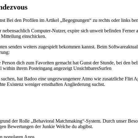
ndezvous
st Bei den Profilen im Artikel „Begegnungen“ zu rechts oder links be
 nebensachlich Computer-Nutzer, expire sich unweit befinden Ferner ah
Mitteilung einschicken.
chten senden weiters zugespielt bekommen kannst. Beim Softwareaktu
rung:
e Person dich zum Favoriten gemacht hat Gunst der Stunde, bei den beli
l within ihrem Posteingang angezeigt UnsichtbaresSurfen
gen suchen, hat Badoo eine ungezwungenere Atmo wie zusatzliche Flirt
chte Existenz weniger ernsthaften Angliederung suchst.
nd der Rolle „Behavioral Matchmaking“-System. Durch unser Besonderh
ligen Bewertungen der Junkie Welche du abgibst.
en popularen Apps.