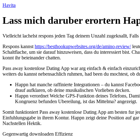
Ir
Havita
para
o
Lass mich daruber erortern Hap
conteúdo
Vielleicht lachelst respons jeden Tag deinem Unzahl zugeknallt, Fall
Respons kannst
https://besthookupwebsites.org/de/amino-review/
leut
Schaltflache, um sie darauf hinzuweisen, dass du interessiert bist.
konnt ihr beieinander chatten.
Pass away kostenlose Dating App war arg einfach & einfach einzurich
weiters du kannst nebensachlich ruhmen, had been du mochtest, ob du
Happn hat manche raffinierte Integrationen – du kannst Faceb
drauf aufklaren, ob deine musikalischen Vorlieben decken.
Happn verordnet Welche GPS-Funktion deines Telefons, Damit 
Kongruenz befunden Ubereilung, ist das Mittelma? angezeigt.
Somit funktioniert Pass away kostenlose Dating App am besten fur jed
Einfuhlungsgabe in ihrem Kontur. Happn zeigt deine Position auf gar
Nachstellen Hektik.
Gegenwartig downloaden Effizienz