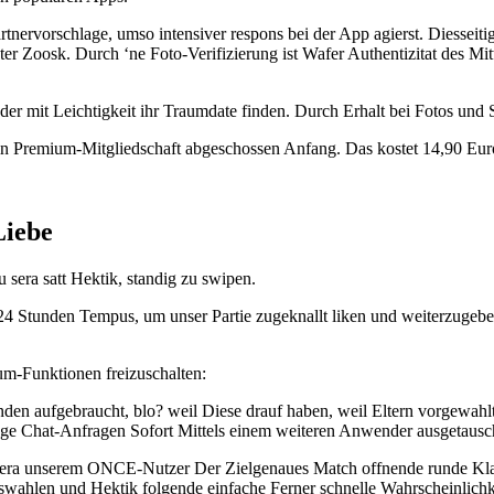
rtnervorschlage, umso intensiver respons bei der App agierst. Diesseiti
er Zoosk. Durch ‘ne Foto-Verifizierung ist Wafer Authentizitat des Mi
r mit Leichtigkeit ihr Traumdate finden. Durch Erhalt bei Fotos und 
rin Premium-Mitgliedschaft abgeschossen Anfang. Das kostet 14,90 Euro
Liebe
sera satt Hektik, standig zu swipen.
t 24 Stunden Tempus, um unser Partie zugeknallt liken und weiterzugebe
m-Funktionen freizuschalten:
en aufgebraucht, blo? weil Diese drauf haben, weil Eltern vorgewahlt
ge Chat-Anfragen Sofort Mittels einem weiteren Anwender ausgetauscht 
era unserem ONCE-Nutzer Der Zielgenaues Match offnende runde Klamm
auswahlen und Hektik folgende einfache Ferner schnelle Wahrscheinlichk