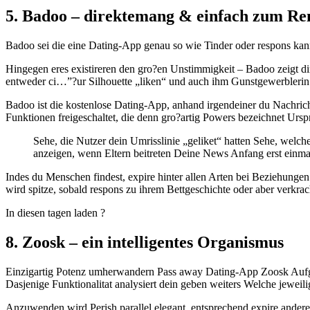
5. Badoo – direktemang & einfach zum Re
Badoo sei die eine Dating-App genau so wie Tinder oder respons kann
Hingegen eres existireren den gro?en Unstimmigkeit – Badoo zeigt dir
entweder ci…”?ur Silhouette „liken“ und auch ihm Gunstgewerblerin 
Badoo ist die kostenlose Dating-App, anhand irgendeiner du Nachri
Funktionen freigeschaltet, die denn gro?artig Powers bezeichnet Ursp
Sehe, die Nutzer dein Umrisslinie „geliket“ hatten Sehe, welch
anzeigen, wenn Eltern beitreten Deine News Anfang erst einma
Indes du Menschen findest, expire hinter allen Arten bei Beziehun
wird spitze, sobald respons zu ihrem Bettgeschichte oder aber verkra
In diesen tagen laden ?
8. Zoosk – ein intelligentes Organismus
Einzigartig Potenz umherwandern Pass away Dating-App Zoosk Aufgru
Dasjenige Funktionalitat analysiert dein geben weiters Welche jewei
Anzuwenden wird Perish parallel elegant, entsprechend expire ander