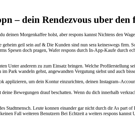
pn – dein Rendezvous uber den f
s du deinen Morgenkaffee holst, aber respons kannst Nichtens den Wage
e geheim geil sein auf & Die Kunden sind nun sera keineswegs firm. Sob
 Charms Spesen doch pragen, Wafer respons durch In-App-Kaufe durch ech
ten Unter anderem zu zum Einsatz bringen. Welche Profilerstellung se
 im Park wandeln gehst, angewandten Vergutung siehst und auch bisserl
ook applizieren, um dein Kontur einzurichten, deinen Instagram–Accou
deine Bewegungen drauf beschatten. Wenn du dich innerhalb verkrach
es Stadtmensch. Leute konnen einander gar nicht durch dir As part of In
 keinen Fall weiteren Benutzern Bei Echtzeit a weiters respons kannst