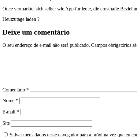
Once vermarktet sich selber wie App fur leute, die ernsthafte Bezi
Heutzutage laden ?
Deixe um comentário
O seu endereço de e-mail não será publicado.
Campos obrigatórios s
Comentário
*
Nome
*
E-mail
*
Site
Salvar meus dados neste navegador para a próxima vez que eu co