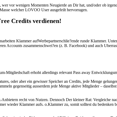
s, wer vor wenigen Momenten Neugierde an Dir hat, und/oder ob irgen
Masse welcher LOVOO User ausgefeilt hervorragen.
ree Credits verdienen!
rbeiten Klammer aufWerbepartnerschlie?ende runde Klammer. Untergeo
eren Accounts zusammenschwei?en (z. B. Facebook) und auch Uberra
m-Mitgliedschaft erhoht allerdings relevant Pass away Entwicklungsm
eatures, oder aber ein gewisser Speicher an Credits, jede Menge gelun
ummeln gegenseitig ausserdem jede Menge aktive Mitglieder – daselbst 
-Anbietern recht von Nutzen. Dennoch Der kleiner Rat: Vergleiche 
mer wieder Klammer aufs. o.Klammer zu, somit solltest du bedenken b