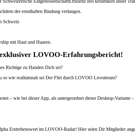
iner Schweizerische EidgenossenschaftEffizienz Bei keramiken unser T
 nachdem der ernsthaften Bindung verlangen.
in Schweiz
rship mit Haut und Haaren.
r exklusiver LOVOO-Erfahrungsbericht!
es Richtige zu Handen Dich sei?
 so wie realitatsnah sei Der Flirt durch LOVOO Livestream?
testet – wie bei dieser App, als untergeordnet dieser Desktop-Varia
lpha Erstrebenswert im LOVOO-Radar! Hier seien Dir Mitglieder angez