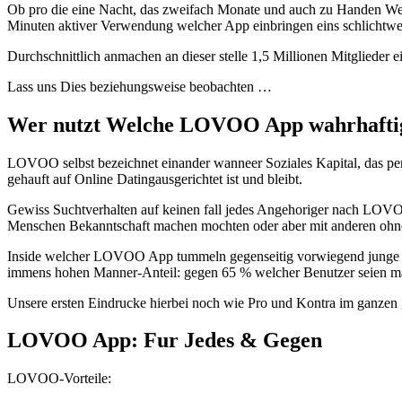
Ob pro die eine Nacht, das zweifach Monate und auch zu Handen Wel
Minuten aktiver Verwendung welcher App einbringen eins schlichtw
Durchschnittlich anmachen an dieser stelle 1,5 Millionen Mitglied
Lass uns Dies beziehungsweise beobachten …
Wer nutzt Welche LOVOO App wahrhaftig
LOVOO selbst bezeichnet einander wanneer Soziales Kapital, das pe
gehauft auf Online Datingausgerichtet ist und bleibt.
Gewiss Suchtverhalten auf keinen fall jedes Angehoriger nach LOVOO 
Menschen Bekanntschaft machen mochten oder aber mit anderen ohne 
Inside welcher LOVOO App tummeln gegenseitig vorwiegend junge Mitg
immens hohen Manner-Anteil: gegen 65 % welcher Benutzer seien mas
Unsere ersten Eindrucke hierbei noch wie Pro und Kontra im ganzen
LOVOO App: Fur Jedes & Gegen
LOVOO-Vorteile: