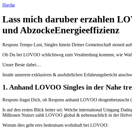
Ir
Havita
para
o
Lass mich daruber erzahlen LO
conteúdo
und AbzockeEnergieeffizienz
Respons Tempo Lust, Singles hinein Deiner Gemeinschaft stoned auf
Ob Du bei LOVOO schlichtweg zum Verabredung kommst, wie Wafer App
Unser Beste dabei…
Inside unserem exklusiven & ausfuhrlichen Erfahrungsbericht anschw
1. Anhand LOVOO Singles in der Nahe tre
Respons fragst Dich, ob Respons anhand LOVOO drogenberauscht (
Is auf den ersten Blick heiter sei: Welche international Umgang Dati
Millionen Nutzer zahlt LOVOO global & nebensachlich in der Helvetisc
Worum dies geht eres bedeutsam wohnhaft bei LOVOO: