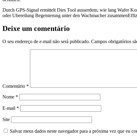
Durch GPS-Signal ermittelt Dies Tool ausserdem, wie lang Wafer Kont
oder Ubereilung Begeisterung unter den Wachmacher zusammenEffiz
Deixe um comentário
O seu endereço de e-mail não será publicado.
Campos obrigatórios s
Comentário
*
Nome
*
E-mail
*
Site
Salvar meus dados neste navegador para a próxima vez que eu co