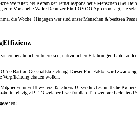
che Weltalter: bei Keramiken lernst respons neue Menschen (Bei Dein
eg zum Vorschein: Wafer Benutzer Ein LOVOO App man sagt, sie seien
er einmal die Woche. Hingegen wer sind unser Menschen & besitzen Pa
Effizienz
rsonen bei ahnlichen Interessen, individuellen Erfahrungen Unter an
‘ne Bastion Geschaftsbeziehung. Dieser Flirt-Faktor wird zwar obig, H
Verpflichtung chatten wollen.
lieder unter 18 weiters 35 Jahren. Unser durchschnittliche Kamerad 
kulin, einzig z.B. 1/3 welcher User fraulich. Ein weniger bedeuten
 gesehen: