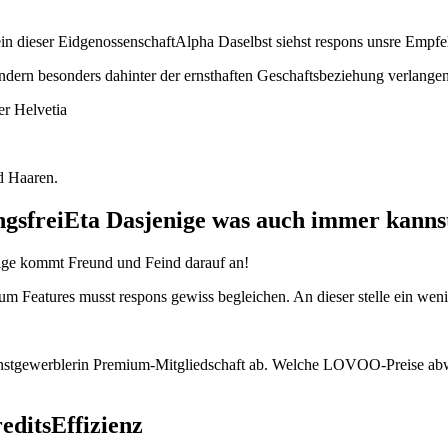
in dieser EidgenossenschaftAlpha Daselbst siehst respons unsre Empf
andern besonders dahinter der ernsthaften Geschaftsbeziehung verlangen
er Helvetia
d Haaren.
tungsfreiEta Dasjenige was auch immer kann
nige kommt Freund und Feind darauf an!
m Features musst respons gewiss begleichen. An dieser stelle ein weni
Gunstgewerblerin Premium-Mitgliedschaft ab. Welche LOVOO-Preise ab
ditsEffizienz