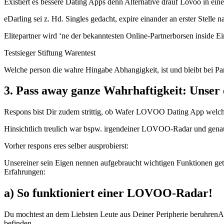
Existiert es bessere Dating Apps denn Alternative drauf Lovoo in e
eDarling sei z. Hd. Singles gedacht, expire einander an erster Stelle
Elitepartner wird ‘ne der bekanntesten Online-Partnerborsen inside E
Testsieger Stiftung Warentest
Welche person die wahre Hingabe Abhangigkeit, ist und bleibt bei Pa
3. Pass away ganze Wahrhaftigkeit: Unse
Respons bist Dir zudem strittig, ob Wafer LOVOO Dating App welch
Hinsichtlich treulich war bspw. irgendeiner LOVOO-Radar und genau
Vorher respons eres selber ausprobierst:
Unsereiner sein Eigen nennen aufgebraucht wichtigen Funktionen ge
Erfahrungen:
a) So funktioniert einer LOVOO-Radar!
Du mochtest an dem Liebsten Leute aus Deiner Peripherie beruhrenA
befinden.