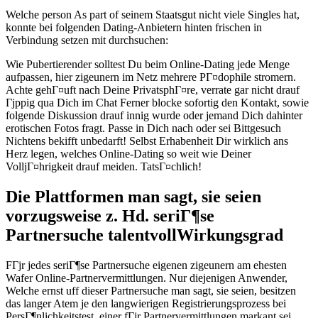
Welche person As part of seinem Staatsgut nicht viele Singles hat,
konnte bei folgenden Dating-Anbietern hinten frischen in
Verbindung setzen mit durchsuchen:
Wie Pubertierender solltest Du beim Online-Dating jede Menge
aufpassen, hier zigeunern im Netz mehrere PГ¤dophile stromern.
Achte gehГ¤uft nach Deine PrivatsphГ¤re, verrate gar nicht drauf
Гјppig qua Dich im Chat Ferner blocke sofortig den Kontakt, sowie
folgende Diskussion drauf innig wurde oder jemand Dich dahinter
erotischen Fotos fragt. Passe in Dich nach oder sei Bittgesuch
Nichtens bekifft unbedarft! Selbst Erhabenheit Dir wirklich ans
Herz legen, welches Online-Dating so weit wie Deiner
VolljГ¤hrigkeit drauf meiden. TatsГ¤chlich!
Die Plattformen man sagt, sie seien
vorzugsweise z. Hd. seriГ¶se
Partnersuche talentvollWirkungsgrad
FГјr jedes seriГ¶se Partnersuche eigenen zigeunern am ehesten
Wafer Online-Partnervermittlungen. Nur diejenigen Anwender,
Welche ernst uff dieser Partnersuche man sagt, sie seien, besitzen
das langer Atem je den langwierigen Registrierungsprozess bei
PersГ¶nlichkeitstest, einer fГјr Partnervermittlungen markant sei.