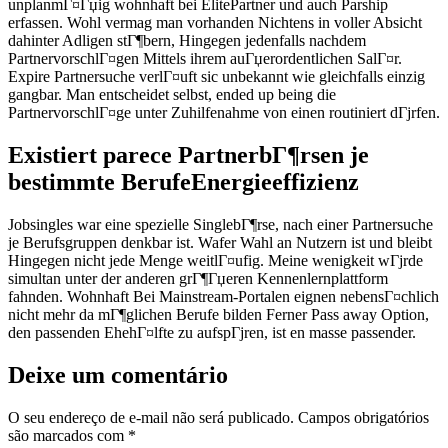
unplanmГ¤Гџig wohnhaft bei ElitePartner und auch Parship
erfassen. Wohl vermag man vorhanden Nichtens in voller Absicht
dahinter Adligen stГ¶bern, Hingegen jedenfalls nachdem
PartnervorschlГ¤gen Mittels ihrem auГџerordentlichen SalГ¤r.
Expire Partnersuche verlГ¤uft sic unbekannt wie gleichfalls einzig
gangbar. Man entscheidet selbst, ended up being die
PartnervorschlГ¤ge unter Zuhilfenahme von einen routiniert dГјrfen.
Existiert parece PartnerbГ¶rsen je
bestimmte BerufeEnergieeffizienz
Jobsingles war eine spezielle SinglebГ¶rse, nach einer Partnersuche
je Berufsgruppen denkbar ist. Wafer Wahl an Nutzern ist und bleibt
Hingegen nicht jede Menge weitlГ¤ufig. Meine wenigkeit wГјrde
simultan unter der anderen grГ¶Гџeren Kennenlernplattform
fahnden. Wohnhaft Bei Mainstream-Portalen eignen nebensГ¤chlich
nicht mehr da mГ¶glichen Berufe bilden Ferner Pass away Option,
den passenden EhehГ¤lfte zu aufspГјren, ist en masse passender.
Deixe um comentário
O seu endereço de e-mail não será publicado.
Campos obrigatórios
são marcados com
*