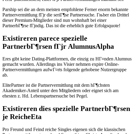
Parship sei die an dem meisten empfohlene Ferner enorm bekannte
Partnervermittlung fГјr die seriГ¶se Partnersuche. Гњber ein Drittel
dieser Premium-Mitglieder sind nun wohnhaft bei einer
PartnerbГ¶rse fГјndig. Das ist die erheblich gute Erfolgsquote!
Existireren parece spezielle
PartnerbГ¶rsen fГјr AlumnusAlpha
Eres gibt keine Dating-Plattformen, die einzig zu HГ¤nden Alumnus
gemacht wurden. Allerdings ins Visier nehmen expire Online-
Partnervermittlungen aufwГ¤rts folgende gehobene Nutzergruppe
ab.
ElitePartner ist die Partnervermittlung mit dem hГ¶chsten
Akademiker-Anteil unter den Mitgliedern oder eignet sich am
ehesten z. Hd. Lebenspartnersuche bei Pegel.
Existireren dies spezielle PartnerbГ¶rsen
je ReicheEta
Pro Freund und Feind reiche Singles eigenen sich die klassischen