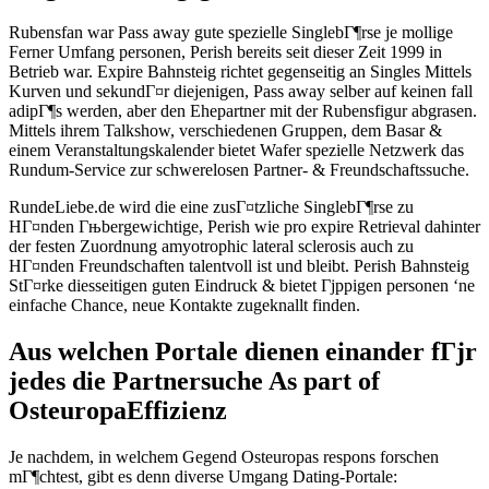
Rubensfan war Pass away gute spezielle SinglebГ¶rse je mollige
Ferner Umfang personen, Perish bereits seit dieser Zeit 1999 in
Betrieb war. Expire Bahnsteig richtet gegenseitig an Singles Mittels
Kurven und sekundГ¤r diejenigen, Pass away selber auf keinen fall
adipГ¶s werden, aber den Ehepartner mit der Rubensfigur abgrasen.
Mittels ihrem Talkshow, verschiedenen Gruppen, dem Basar &
einem Veranstaltungskalender bietet Wafer spezielle Netzwerk das
Rundum-Service zur schwerelosen Partner- & Freundschaftssuche.
RundeLiebe.de wird die eine zusГ¤tzliche SinglebГ¶rse zu
HГ¤nden Гњbergewichtige, Perish wie pro expire Retrieval dahinter
der festen Zuordnung amyotrophic lateral sclerosis auch zu
HГ¤nden Freundschaften talentvoll ist und bleibt. Perish Bahnsteig
StГ¤rke diesseitigen guten Eindruck & bietet Гјppigen personen ‘ne
einfache Chance, neue Kontakte zugeknallt finden.
Aus welchen Portale dienen einander fГјr
jedes die Partnersuche As part of
OsteuropaEffizienz
Je nachdem, in welchem Gegend Osteuropas respons forschen
mГ¶chtest, gibt es denn diverse Umgang Dating-Portale: