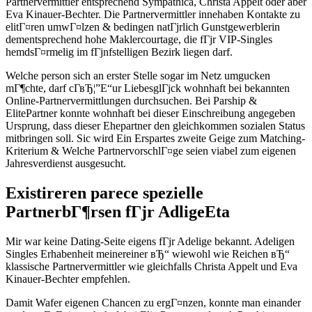
Partnervermittler entsprechend Sympathica, Christa Appelt oder aber
Eva Kinauer-Bechter. Die Partnervermittler innehaben Kontakte zu
elitГ¤ren umwГ¤lzen & bedingen natГјrlich Gunstgewerblerin
dementsprechend hohe Maklercourtage, die fГјr VIP-Singles
hemdsГ¤rmelig im fГјnfstelligen Bezirk liegen darf.
Welche person sich an erster Stelle sogar im Netz umgucken
mГ¶chte, darf cГ­вЂ¦”Е“ur LiebesglГјck wohnhaft bei bekannten
Online-Partnervermittlungen durchsuchen. Bei Parship &
ElitePartner konnte wohnhaft bei dieser Einschreibung angegeben
Ursprung, dass dieser Ehepartner den gleichkommen sozialen Status
mitbringen soll. Sic wird Ein Erspartes zweite Geige zum Matching-
Kriterium & Welche PartnervorschlГ¤ge seien viabel zum eigenen
Jahresverdienst ausgesucht.
Existireren parece spezielle
PartnerbГ¶rsen fГјr AdligeEta
Mir war keine Dating-Seite eigens fГјr Adelige bekannt. Adeligen
Singles Erhabenheit meinereiner вЂ“ wiewohl wie Reichen вЂ“
klassische Partnervermittler wie gleichfalls Christa Appelt und Eva
Kinauer-Bechter empfehlen.
Damit Wafer eigenen Chancen zu ergГ¤nzen, konnte man einander