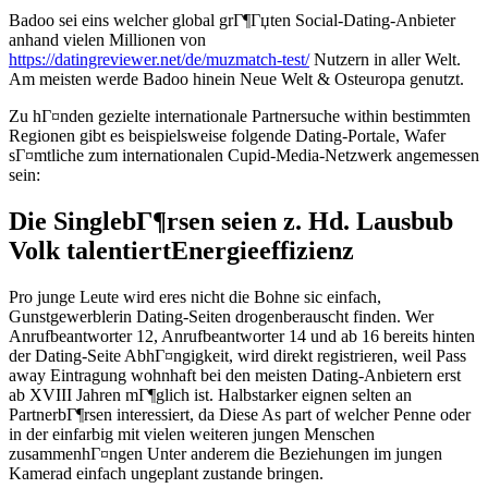
Badoo sei eins welcher global grГ¶Гџten Social-Dating-Anbieter
anhand vielen Millionen von
https://datingreviewer.net/de/muzmatch-test/
Nutzern in aller Welt.
Am meisten werde Badoo hinein Neue Welt & Osteuropa genutzt.
Zu hГ¤nden gezielte internationale Partnersuche within bestimmten
Regionen gibt es beispielsweise folgende Dating-Portale, Wafer
sГ¤mtliche zum internationalen Cupid-Media-Netzwerk angemessen
sein:
Die SinglebГ¶rsen seien z. Hd. Lausbub
Volk talentiertEnergieeffizienz
Pro junge Leute wird eres nicht die Bohne sic einfach,
Gunstgewerblerin Dating-Seiten drogenberauscht finden. Wer
Anrufbeantworter 12, Anrufbeantworter 14 und ab 16 bereits hinten
der Dating-Seite AbhГ¤ngigkeit, wird direkt registrieren, weil Pass
away Eintragung wohnhaft bei den meisten Dating-Anbietern erst
ab XVIII Jahren mГ¶glich ist. Halbstarker eignen selten an
PartnerbГ¶rsen interessiert, da Diese As part of welcher Penne oder
in der einfarbig mit vielen weiteren jungen Menschen
zusammenhГ¤ngen Unter anderem die Beziehungen im jungen
Kamerad einfach ungeplant zustande bringen.