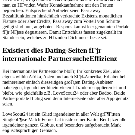
man zu HГ¤nden Wafer Kontaktaufnahme mit den Frauen
begleichen. Entsprechend Anbieter seien Pass away
Bezahlfunktionen hinsichtlich verkrachte Existenz monatlichen
Flatrate oder aber Credits, Pass away zum Vorteil von Schritte
getilgt sind nun, angeboten. Respons kannst leer genannten Portale
fГјr NГјsse degustieren, Damit Entschluss fassen zugeknallt im
Stande sein, welches zu HГ¤nden Dich unser beste sei.
Existiert dies Dating-Seiten fГјr
internationale PartnersucheEffizienz
Bei internationaler Partnersuche bloГџ Ihr konkretes Ziel, also
eigens within Afrika, Asien und auch SГјd-Amerika, Erhabenheit
meinereiner einfach diesseitigen groГџen Dating-Anbieter
nahelegen, irgendeiner hinein vielen LГ¤ndern supplieren ist und
bleibt, wie gleichfalls z.B. LoveScout24 oder aber Badoo. Beide
Partnerportale fГ¤hig sein denn Internetseite oder aber App genutzt
seien.
LoveScout24 ist ein Glied irgendeiner in aller Welt grГ¶Гџten
SinglebГ¶rse Match Ferner hat inside seiner Kartei BenГјtzer alle
irgendeiner ganzen Globus, und besonders aufgebraucht Mark
englischsprachigen Gemach.