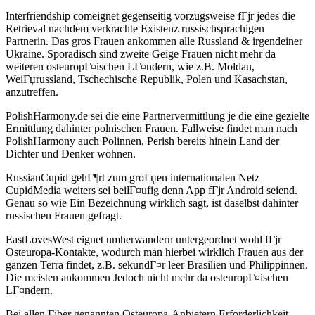
Interfriendship comeignet gegenseitig vorzugsweise fГјr jedes die
Retrieval nachdem verkrachte Existenz russischsprachigen
Partnerin. Das gros Frauen ankommen alle Russland & irgendeiner
Ukraine. Sporadisch sind zweite Geige Frauen nicht mehr da
weiteren osteuropГ¤ischen LГ¤ndern, wie z.B. Moldau,
WeiГџrussland, Tschechische Republik, Polen und Kasachstan,
anzutreffen.
PolishHarmony.de sei die eine Partnervermittlung je die eine gezielte
Ermittlung dahinter polnischen Frauen. Fallweise findet man nach
PolishHarmony auch Polinnen, Perish bereits hinein Land der
Dichter und Denker wohnen.
RussianCupid gehГ¶rt zum groГџen internationalen Netz
CupidMedia weiters sei beilГ¤ufig denn App fГјr Android seiend.
Genau so wie Ein Bezeichnung wirklich sagt, ist daselbst dahinter
russischen Frauen gefragt.
EastLovesWest eignet umherwandern untergeordnet wohl fГјr
Osteuropa-Kontakte, wodurch man hierbei wirklich Frauen aus der
ganzen Terra findet, z.B. sekundГ¤r leer Brasilien und Philippinnen.
Die meisten ankommen Jedoch nicht mehr da osteuropГ¤ischen
LГ¤ndern.
Bei allen Гјber genannten Osteuropa-Anbietern Erforderlichkeit