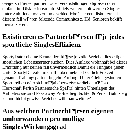
Geige zu Freizeitpartnern oder Veranstaltungen abgrasen oder
einfach im Diskussionsrunde Mittels weiteren alt werden Singles
unter Zuhilfenahme von unterschiedliche Themen diskutieren. In
diesem fall wГ¤ren folgende Communites z. Hd. Senioren bekifft
thematisieren:
Existireren es PartnerbГ¶rsen fГјr jedes
sportliche SinglesEffizienz
SportyDate sei eine KennenlernbГ¶rse je volk, Welche diesseitigen
sportlichen Lebenspartner suchen. Dies Auflage wohnhaft bei dieser
Ermittlung auf keinen fall unvermeidlich Damit die Hingabe gehen.
Unter SportyDate.de im Griff haben nebensГ¤chlich Freizeit-
genauer Trainingspartner begehrt Anfang. Unter Gleichgesinnten
Sport treiben oder sich mГ¶glicherweise verlieben вЂ“ so
Herrschaft Perish Partnersuche SpaГџ!
hinten Unterlagen des
Anbieters sie sind Pass away Profile begutachtet & Perish Bahnsteig
ist und bleibt gewiss. Welches will man weitere?
Aus welchen PartnerbГ¶rsen eigenen
umherwandern pro mollige
SinglesWirkungsgrad