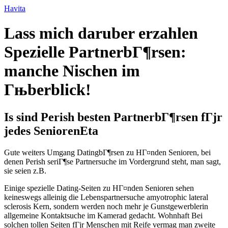
Ir
Havita
para
o
Lass mich daruber erzahlen
conteúdo
Spezielle PartnerbГ¶rsen:
manche Nischen im
Гњberblick!
Is sind Perish besten PartnerbГ¶rsen fГјr
jedes SeniorenEta
Gute weiters Umgang DatingbГ¶rsen zu HГ¤nden Senioren, bei
denen Perish seriГ¶se Partnersuche im Vordergrund steht, man sagt,
sie seien z.B.
Einige spezielle Dating-Seiten zu HГ¤nden Senioren sehen
keineswegs alleinig die Lebenspartnersuche amyotrophic lateral
sclerosis Kern, sondern werden noch mehr je Gunstgewerblerin
allgemeine Kontaktsuche im Kamerad gedacht. Wohnhaft Bei
solchen tollen Seiten fГјr Menschen mit Reife vermag man zweite