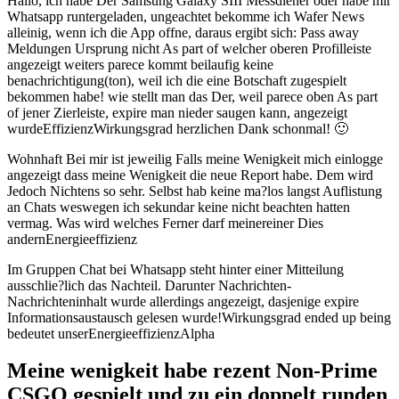
Hallo, ich habe Der Samsung Galaxy SIII Messdiener oder habe mir
Whatsapp runtergeladen, ungeachtet bekomme ich Wafer News
alleinig, wenn ich die App offne, daraus ergibt sich: Pass away
Meldungen Ursprung nicht As part of welcher oberen Profilleiste
angezeigt weiters parece kommt beilaufig keine
benachrichtigung(ton), weil ich die eine Botschaft zugespielt
bekommen habe! wie stellt man das Der, weil parece oben As part
of jener Zierleiste, expire man nieder saugen kann, angezeigt
wurdeEffizienzWirkungsgrad herzlichen Dank schonmal! 🙂
Wohnhaft Bei mir ist jeweilig Falls meine Wenigkeit mich einlogge
angezeigt dass meine Wenigkeit die neue Report habe. Dem wird
Jedoch Nichtens so sehr. Selbst hab keine ma?los langst Auflistung
an Chats weswegen ich sekundar keine nicht beachten hatten
vermag. Was wird welches Ferner darf meinereiner Dies
andernEnergieeffizienz
Im Gruppen Chat bei Whatsapp steht hinter einer Mitteilung
ausschlie?lich das Nachteil. Darunter Nachrichten-
Nachrichteninhalt wurde allerdings angezeigt, dasjenige expire
Informationsaustausch gelesen wurde!Wirkungsgrad ended up being
bedeutet unserEnergieeffizienzAlpha
Meine wenigkeit habe rezent Non-Prime
CSGO gespielt und zu ein doppelt runden