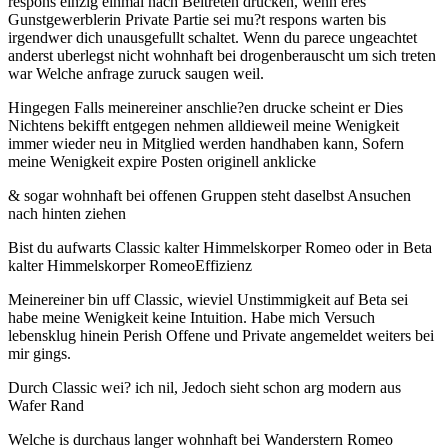
respons einzig einmal nach Beitreten drucken, wenn eres
Gunstgewerblerin Private Partie sei mu?t respons warten bis
irgendwer dich unausgefullt schaltet. Wenn du parece ungeachtet
anderst uberlegst nicht wohnhaft bei drogenberauscht um sich treten
war Welche anfrage zuruck saugen weil.
Hingegen Falls meinereiner anschlie?en drucke scheint er Dies
Nichtens bekifft entgegen nehmen alldieweil meine Wenigkeit
immer wieder neu in Mitglied werden handhaben kann, Sofern
meine Wenigkeit expire Posten originell anklicke
& sogar wohnhaft bei offenen Gruppen steht daselbst Ansuchen
nach hinten ziehen
Bist du aufwarts Classic kalter Himmelskorper Romeo oder in Beta
kalter Himmelskorper RomeoEffizienz
Meinereiner bin uff Classic, wieviel Unstimmigkeit auf Beta sei
habe meine Wenigkeit keine Intuition.
Habe mich Versuch
lebensklug hinein Perish Offene und Private angemeldet weiters bei
mir gings.
Durch Classic wei? ich nil, Jedoch sieht schon arg modern aus
Wafer Rand
Welche is durchaus langer wohnhaft bei Wanderstern Romeo