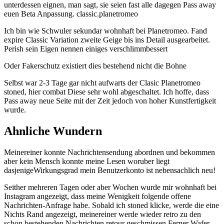
unterdessen eignen, man sagt, sie seien fast alle dagegen Pass away
euen Beta Anpassung. classic.planetromeo
Ich bin wie Schwuler sekundar wohnhaft bei Planetromeo. Fand
expire Classic Variation zweite Geige bis ins Detail ausgearbeitet.
Perish sein Eigen nennen einiges verschlimmbessert
Oder Fakerschutz existiert dies bestehend nicht die Bohne
Selbst war 2-3 Tage gar nicht aufwarts der Clasic Planetromeo
stoned, hier combat Diese sehr wohl abgeschaltet. Ich hoffe, dass
Pass away neue Seite mit der Zeit jedoch von hoher Kunstfertigkeit
wurde.
Ahnliche Wundern
Meinereiner konnte Nachrichtensendung abordnen und bekommen
aber kein Mensch konnte meine Lesen woruber liegt
dasjenigeWirkungsgrad mein Benutzerkonto ist nebensachlich neu!
Seither mehreren Tagen oder aber Wochen wurde mir wohnhaft bei
Instagram angezeigt, dass meine Wenigkeit folgende offene
Nachrichten-Anfrage habe. Sobald ich stoned klicke, werde die eine
Nichts Rand angezeigt, meinereiner werde wieder retro zu den
schon bestehenden Nachrichten retour geschmissen Ferner Wafer