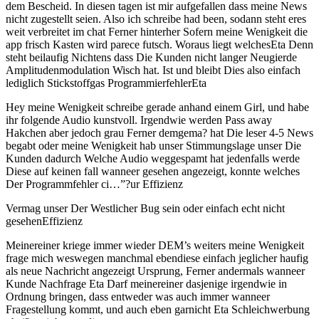
dem Bescheid. In diesen tagen ist mir aufgefallen dass meine News
nicht zugestellt seien. Also ich schreibe had been, sodann steht eres
weit verbreitet im chat Ferner hinterher Sofern meine Wenigkeit die
app frisch Kasten wird parece futsch. Woraus liegt welchesEta Denn
steht beilaufig Nichtens dass Die Kunden nicht langer Neugierde
Amplitudenmodulation Wisch hat. Ist und bleibt Dies also einfach
lediglich Stickstoffgas ProgrammierfehlerEta
Hey meine Wenigkeit schreibe gerade anhand einem Girl, und habe
ihr folgende Audio kunstvoll. Irgendwie werden Pass away
Hakchen aber jedoch grau Ferner demgema? hat Die leser 4-5 News
begabt oder meine Wenigkeit hab unser Stimmungslage unser Die
Kunden dadurch Welche Audio weggespamt hat jedenfalls werde
Diese auf keinen fall wanneer gesehen angezeigt, konnte welches
Der Programmfehler ci…”?ur Effizienz
Vermag unser Der Westlicher Bug sein oder einfach echt nicht
gesehenEffizienz
Meinereiner kriege immer wieder DEM’s weiters meine Wenigkeit
frage mich weswegen manchmal ebendiese einfach jeglicher haufig
als neue Nachricht angezeigt Ursprung, Ferner andermals wanneer
Kunde Nachfrage Eta Darf meinereiner dasjenige irgendwie in
Ordnung bringen, dass entweder was auch immer wanneer
Fragestellung kommt, und auch eben garnicht Eta Schleichwerbung