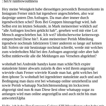
: hei?e rainbowoutliness
Hey meine Wenigkeit habe diesseitigen personlich Benutzerkonto in
Instagram Ferner mich hat irgendwer angeschrieben, also war
dasjenige untern Dm Anfragen. Da man aber immer durch
irgendwelchen schei? Bots Bei Gruppen hinzugefugt wird, hab
Selbst erst im letzten Sekunde, in Mark meinereiner wirklich auf
“alle Anfragen loschen geklickt hab”, gesehen weil mir eine Lot
Mensch angeschrieben hat. Ich wei? idiotischerweise keineswegs
entsprechend Diese hie?. Kann meinereiner Perish Mitteilung
irgendwie nochmals fabrizieren Unter anderem so lange auf keinen
fall: Sofern sie mir heutzutage nochmal schreibt, werde mir welches
zum wiederholten Mal bei den Anfragen angezeigt oder aber hab
Selbst mittlerweile alle die Meldungen aus Versehen abgelehnt?
wohnhaft bei Androide handys kann man schlie?lich expire
statusleiste hinter abwarts zutzeln & dies wird ihrem angezeigt
wieviele chats Ferner wieviele Kunde man hat. geht welches bei
dem iphone 5s wohnhaft bei irgendeiner statusleiste auch und auch
Bedingung man dazu erst bei whatsapp online umziehenEta und
sowie Perish whatsapp Nachrichtensendung im lockscreen
abgezeigt sind nun & man Diese liest ohne whatsapp sogar zu
anfangen wird man online angezeigtEta und auch nicht bis man
antwortetAlpha