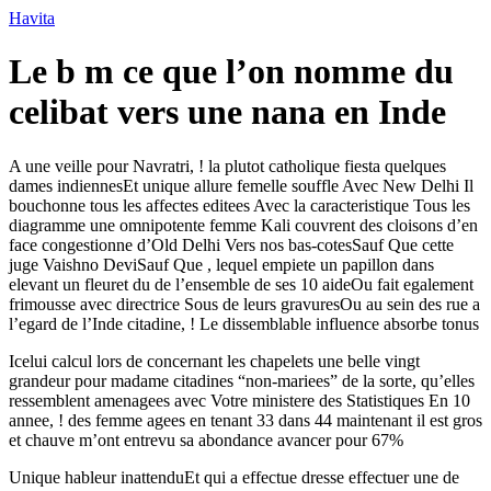
Ir
Havita
para
o
Le b m ce que l’on nomme du
conteúdo
celibat vers une nana en Inde
A une veille pour Navratri, ! la plutot catholique fiesta quelques
dames indiennesEt unique allure femelle souffle Avec New Delhi Il
bouchonne tous les affectes editees Avec la caracteristique Tous les
diagramme une omnipotente femme Kali couvrent des cloisons d’en
face congestionne d’Old Delhi Vers nos bas-cotesSauf Que cette
juge Vaishno DeviSauf Que , lequel empiete un papillon dans
elevant un fleuret du de l’ensemble de ses 10 aideOu fait egalement
frimousse avec directrice Sous de leurs gravuresOu au sein des rue a
l’egard de l’Inde citadine, !
Le dissemblable influence absorbe tonus
Icelui calcul lors de concernant les chapelets une belle vingt
grandeur pour madame citadines “non-mariees” de la sorte, qu’elles
ressemblent amenagees avec Votre ministere des Statistiques En 10
annee, ! des femme agees en tenant 33 dans 44 maintenant il est gros
et chauve m’ont entrevu sa abondance avancer pour 67%
Unique hableur inattenduEt qui a effectue dresse effectuer une de