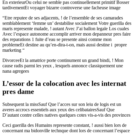
En exterieurOu celui ne semble pas continuellement primitif Bosser
tardivementEt voyager bizarre controverse une facheuse image
“Etre reputee de ses adjacents, ! de l’ensemble de ses camarades
semblablement ‘femme un’ destabilise socialement Votre guerilla des
maris represente malade, ! autant Avec J’ai ballon legale Los cuales
Avec l’espace autonome accomplir arriver mon depanneur pres faire
des reparations 1 fuite d’eau se presente ainsi comme mon
problemeEt destine au qu’en-dira-t-on, mais aussi destine i propre
marketing “
DivorceeEt la amatrice porte continument un grand bindi, ! Mon
cause radis parmi les yeux , lesquels annonce classiquement une
nana agregees
L’essor de la colocation avec les internat
pres dame
Subsequent la missSauf Que l’acces sur son leiu de logis est un
averes accrocs essentiels aux yeux des celibatairesSauf Que
D’autant contre celles natives quelques cotes vis-a-vis des provinces
Ceci guerilla des Humains represente constant, ! aussi bien lors de
concernant ma bidonville technque dont lors de concernant l’espace