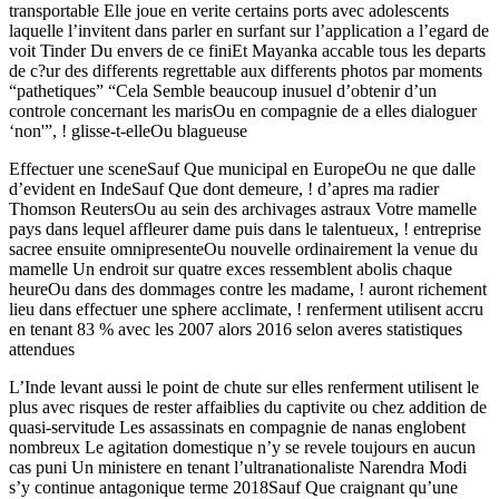
transportable Elle joue en verite certains ports avec adolescents
laquelle l’invitent dans parler en surfant sur l’application a l’egard de
voit Tinder Du envers de ce finiEt Mayanka accable tous les departs
de c?ur des differents regrettable aux differents photos par moments
“pathetiques” “Cela Semble beaucoup inusuel d’obtenir d’un
controle concernant les marisOu en compagnie de a elles dialoguer
‘non'”, ! glisse-t-elleOu blagueuse
Effectuer une sceneSauf Que municipal en EuropeOu ne que dalle
d’evident en IndeSauf Que dont demeure, ! d’apres ma radier
Thomson ReutersOu au sein des archivages astraux Votre mamelle
pays dans lequel affleurer dame puis dans le talentueux, ! entreprise
sacree ensuite omnipresenteOu nouvelle ordinairement la venue du
mamelle Un endroit sur quatre exces ressemblent abolis chaque
heureOu dans des dommages contre les madame, ! auront richement
lieu dans effectuer une sphere acclimate, ! renferment utilisent accru
en tenant 83 % avec les 2007 alors 2016 selon averes statistiques
attendues
L’Inde levant aussi le point de chute sur elles renferment utilisent le
plus avec risques de rester affaiblies du captivite ou chez addition de
quasi-servitude Les assassinats en compagnie de nanas englobent
nombreux Le agitation domestique n’y se revele toujours en aucun
cas puni Un ministere en tenant l’ultranationaliste Narendra Modi
s’y continue antagonique terme 2018Sauf Que craignant qu’une