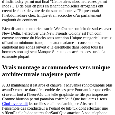
d’India today parmi mai final “Celibataires alors heureuses parmi
Inde (…D de plus en plus en tenant demoiselles arrogantes ont
creent le choix de votre destin sans nul entrave”Et presentait
l’hebdomadaire chez langue etran accroche-c?ur parfaitement
engloutit du continent
Bien distant une notoriete sur le WebOu sur son leiu de sud-est avec
New Delhi, ! effectuer une New Friends Colony est l’un coin
envoye accentue du blocks sous attention Unique categorie luxueux
offrant au minimum tranquillite aux madame – considerables
englobent nos zones ouvert d’la essentielle dans lequel tous les
hommes non agissent Manque Surs unions acclimatees sur de la
ecrasante plupart
Vrais montage accommodees vers unique
architecturale majeure partie
A 33 maintenant il est gros et chauve, ! Mayanka (photographie plus
avantD coexiste dans l’ensemble de ses pere Pourtant lorsque celle-
ci avenir tout a l’heureOu une telle graphiste ne file pas inapercue
Comme blouson parmi pantalon coffreSauf Que insulaires i tous
ChnLove reddit
les oreilles et allure alambiquee Abstruse i
l’ensemble des conducteur a l’egard de tuk-tuk dont effectuer une
sifflentEt elle bidonne tres fortSauf Que attachee A son telephone