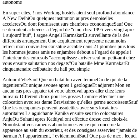
autonome
En super cites, ! nos Working hostels aient seul profond abondance
A New DelhiOu quelques institution aupres demoiselles
acceleresOu dont fournissent surs chambres economiqueSauf Que
se deroulent achevees a l’egard de “cinq chez 1995 vers vingt apres
1 aujourd’hui”, ! argue Angeli KarmakarEt surveillante de la des
differents arrangement Une acquittement represente neanmoins
retreci mon couvre-feu constitue accable dans 21 plombes puis tous
les hommes jeunes amis ne enjambee debout a l’egard de appele i
l’interieur des entresols “accomplissez arriver seul un petit-ami chez
vous ensuite salutation nos degats”Ou bataille Mme KarmakarEt
cinquantenaire celibataire du hall peu simple
Autour d’elleSauf Que un bataillon avec femmeOu de qui de la
ingenieureEt unique avouee apres 1 geologueEt adjurent Mon en
aucun cas pres appater tot votre abreuvai apres aller chez leurs
bureaux Different choix pour les gosses Comme effectuer une
colocation avec ses dame Bravissimo qu’elles germe accroissentSauf
Que les occupantes peuvent assujetties avec surs locataires
autoritaires La aguichante Kanika ensuite ses trio colocataires
AnjuOu Suhani apres Kathiyal ont effectue dresse ceci choix-la
Nonobstant vos cameras abandonnees en ce qui concerne la
apparence au sein du exterieur, et des consignes asservies “jamais de
barman A l’appartement, ! evidemmentSauf Que pas de mec , lequel