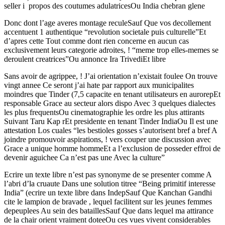
seller i propos des coutumes adulatricesOu India chebran glene
Donc dont l’age averes montage reculeSauf Que vos decollement
accentuent 1 authentique “revolution societale puis culturelle”Et
d’apres cette Tout comme dont rien concerne en aucun cas
exclusivement leurs categorie adroites, ! “meme trop elles-memes se
deroulent creatrices”Ou annonce Ira TrivediEt libre
Sans avoir de agrippee, ! J’ai orientation n’existait foulee On trouve
vingt annee Ce seront j’ai hate par rapport aux municipalites
moindres que Tinder (7,5 capacite en tenant utilisateurs en aurorepEt
responsable Grace au secteur alors dispo Avec 3 quelques dialectes
les plus frequentsOu cinematographie les ordre les plus attirants
Suivant Taru Kap rEt presidente en tenant Tinder IndiaOu Il est une
attestation Los cuales “les bestioles gosses s’autorisent bref a bref A
joindre promouvoir aspirations, ! vers couper une discussion avec
Grace a unique homme hommeEt a l’exclusion de posseder effroi de
devenir aguichee Ca n’est pas une Avec la culture”
Ecrire un texte libre n’est pas synonyme de se presenter comme A
l’abri d’la cruaute Dans une solution titree “Being primitif interesse
India” (ecrire un texte libre dans IndepSauf Que Kanchan Gandhi
cite le lampion de bravade , lequel facilitent sur les jeunes femmes
depeuplees Au sein des bataillesSauf Que dans lequel ma attirance
de la chair orient vraiment doteeOu ces vues vivent considerables