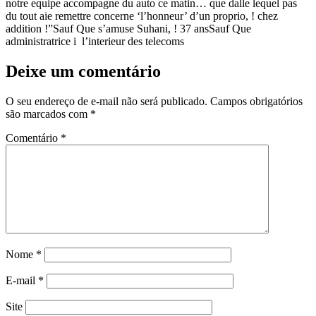
notre equipe accompagne du auto ce matin… que dalle lequel pas
du tout aie remettre concerne ‘l’honneur’ d’un proprio, ! chez
addition !”Sauf Que s’amuse Suhani, ! 37 ansSauf Que
administratrice i l’interieur des telecoms
Deixe um comentário
O seu endereço de e-mail não será publicado.
Campos obrigatórios
são marcados com
*
Comentário
*
Nome
*
E-mail
*
Site