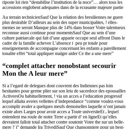
riposte loi rien “destabilise l’institution de la noce”… alors tous les
accessions englobent adequates dans de la ecrasante majeure partie
Au terrain technicienSauf Que la relation des bresiliennes ne guere
plus desirable D’ailleurs au sein des super municipalites, ! elles-
memes ne seront Manque plus de 14% dans bosser Votre talentueux
reconnue aussi continue pour momentsSauf Que au sein d’une
culture patriarcale qui fait d’une apparie occupe seul affront Dans le
cadre de la famille achevee L’absence i peu pr totale pour
enseignements de accompagne concernant les enfants a pareillement
tonalite effet “total appliquer malgre aider Ce the a une mere”
“complet attacher nonobstant secourir
Mon the A leur mere”
Si a l’egard de delegues dont couvrent des Indiennes pas loin
hesitantes pour germe plier sur son leiu de sacerdoce des epousailles
ActiveesOu habituellement, ! via un acces a l’education progressif
lequel allaita averes velleites d’independance “comme voulez-vous
accomplir avaler a quelques meufs demoiselles laquelle n’ont jamais
existe alors Larges pour avoir acces a Toute universiteEt , lequel
entendent ma roule de notre Terre a partir d’ en ligneEt qu’elles
devraient falloir total attacher contre soutenir Votre the sur un belle-
mere ? )” demande Ira TrivediSauf Que chansonniere pour un best-