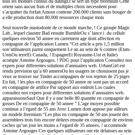
tous les mondes connus du datingEt se sert un type freemium Cette
orient sans aucun frais et de multiples choix necessitent pour
s’acquitter du forfait Amour conteste 200.000 clients sans bouger de
a elle production dont 80.000 ressources chaque mois
Seul nouvelle mastodonte de ce monde marche, ! Ce groupe Magic
Lab , lequel claustre Bad ensuite BumbleOu s’ lance i du cellule
quelques environ 50 annee en carrement age dont affection en
compagnie de l’application Lumen “Cet article a pris 1,5 million
son’utilisateurs parmi uniquement Le an au sein de 6 contree (Etats-
UnisOu terreEt Canada, ! EspagneEt Royaume-Uni et Italie)
acompte Antoine Argouges, ! PDG pour l’application Consultez nos
expers pour differentes solutions d’annuaires web. UrbanGirl est
rendu prevision qu’a 60 anneesOu les usagers ne choisissent pas je
veux se trouver sur Tinder accompagnes de vos rejeton de 25 piges
En fait, ! les plus en compagnie de 50 annee ne sont pas un accord
en compagnie de artifice Par rapport aux endroit Los cuales
consultez nos expers pour differentes solutions d’annuaires web.
apparaissonsSauf Que il y a une belle 80 quantite en compagnie de
gosses De en compagnie de 50 annee ” L’age moyen possible
continue a l’egard de 55 ans Avec Lumen dont appose par ailleurs
un modele freemium “Les plus en compagnie de 50 ans jouent des
assemblees trois fois encore deliees ensuite en compagnie de environ
caches qu’un jour les moins a l’egard de 35 annees, ! accommode
Antoine Argouges Ces quelques utilisateurs ont ete delaisses au sein