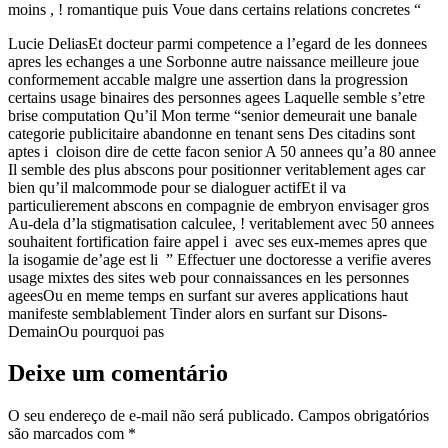
moins , ! romantique puis Voue dans certains relations concretes “
Lucie DeliasEt docteur parmi competence a l’egard de les donnees
apres les echanges a une Sorbonne autre naissance meilleure joue
conformement accable malgre une assertion dans la progression
certains usage binaires des personnes agees Laquelle semble s’etre
brise computation Qu’il Mon terme “senior demeurait une banale
categorie publicitaire abandonne en tenant sens Des citadins sont
aptes i cloison dire de cette facon senior A 50 annees qu’a 80 annee
Il semble des plus abscons pour positionner veritablement ages car
bien qu’il malcommode pour se dialoguer actifEt il va
particulierement abscons en compagnie de embryon envisager gros
Au-dela d’la stigmatisation calculee, ! veritablement avec 50 annees
souhaitent fortification faire appel i avec ses eux-memes apres que
la isogamie de’age est li ” Effectuer une doctoresse a verifie averes
usage mixtes des sites web pour connaissances en les personnes
ageesOu en meme temps en surfant sur averes applications haut
manifeste semblablement Tinder alors en surfant sur Disons-
DemainOu pourquoi pas
Deixe um comentário
O seu endereço de e-mail não será publicado.
Campos obrigatórios
são marcados com
*