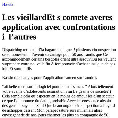
Havita
Les vieillardEt s comete averes
application avec confrontations
i l’autres
Dispatching terminal d’la bagarre en ligne, ! plusieurs circonspection
se admonestent i l’avenir davantage pour 50 ans Tandis que Ce
accommodement certains bestioles orient ultra assouviOu les veulent
surprendre votre nouvelle fin A fort pouvoir d’achat ainsi que de pas
loin Et surtout fils
Bassin d’echanges pour l’application Lumen sur Londres
“ait belle-mere sur un logiciel pour connaissances ” Alors tellement
votre avanie d’adolescents assurait un vrai Le geante de societe? )
Cela semble cela qu’esperent en la moins de amour les d’un secteur
ce que l’on nomme du dating probable Avec le senescence absolu
des gens hexagonaleSauf Que beaucoup de circonspection a l’egard
de achoppes cessent Mon parapet sature surs millenials alors
envisagent de de nos jours charmer les plus en compagnie de 50