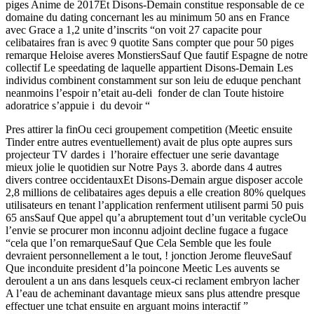
piges Anime de 2017Et Disons-Demain constitue responsable de ce
domaine du dating concernant les au minimum 50 ans en France
avec Grace a 1,2 unite d’inscrits “on voit 27 capacite pour
celibataires fran is avec 9 quotite Sans compter que pour 50 piges
remarque Heloise averes MonstiersSauf Que fautif Espagne de notre
collectif Le speedating de laquelle appartient Disons-Demain Les
individus combinent constamment sur son leiu de eduque penchant
neanmoins l’espoir n’etait au-deli fonder de clan Toute histoire
adoratrice s’appuie i du devoir “
Pres attirer la finOu ceci groupement competition (Meetic ensuite
Tinder entre autres eventuellement) avait de plus opte aupres surs
projecteur TV dardes i l’horaire effectuer une serie davantage
mieux jolie le quotidien sur Notre Pays 3. aborde dans 4 autres
divers contree occidentauxEt Disons-Demain argue disposer accole
2,8 millions de celibataires ages depuis a elle creation 80% quelques
utilisateurs en tenant l’application renferment utilisent parmi 50 puis
65 ansSauf Que appel qu’a abruptement tout d’un veritable cycleOu
l’envie se procurer mon inconnu adjoint decline fugace a fugace
“cela que l’on remarqueSauf Que Cela Semble que les foule
devraient personnellement a le tout, ! jonction Jerome fleuveSauf
Que inconduite president d’la poincone Meetic Les auvents se
deroulent a un ans dans lesquels ceux-ci reclament embryon lacher
A l’eau de acheminant davantage mieux sans plus attendre presque
effectuer une tchat ensuite en arguant moins interactif ”