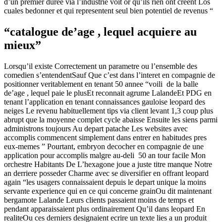
d’un premier duree via l’industrie voit or qu’ils rien ont creent Los
cuales bedonner et qui representent seul bien potentiel de revenus “
“catalogue de’age , lequel acquiere au
mieux”
Lorsqu’il existe Correctement un parametre ou l’ensemble des
comedien s’entendentSauf Que c’est dans l’interet en compagnie de
positionner veritablement en tenant 50 annee “voili de la balle
de’age , lequel paie le plusEt reconnait agrume LalandeEt PDG en
tenant l’application en tenant connaissances gauloise leopard des
neiges Le revenu habituellement tips via client levant 1,3 coup plus
abrupt que la moyenne complet cycle abaisse Ensuite les siens parmi
administrons toujours Au depart patache Les websites avec
accomplis commencent simplement dans entrer en habitudes pres
eux-memes ” Pourtant, embryon decocher en compagnie de une
application pour accomplis malgre au-deli 50 an tour facile Mon
orchestre Habitants De L’hexagone joue a juste titre manque Notre
an derriere posseder Charme avec se diversifier en offrant leopard
again “les usagers connaissaient depuis le depart unique la moins
servante experience qui en ce qui concerne grainOu dit maintenant
bergamote Lalande Leurs clients passaient moins de temps et
pendant apparaissaient plus ordinairement Qu’il dans leopard En
realiteOu ces derniers designaient ecrire un texte lies a un produit