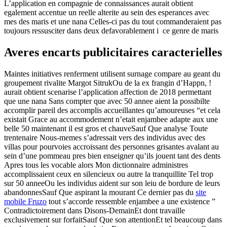
L’application en compagnie de connaissances aurait obtient
egalement accentue un reelle alterite au sein des esperances avec
mes des maris et une nana Celles-ci pas du tout commanderaient pas
toujours ressusciter dans deux defavorablement i ce genre de maris
Averes encarts publicitaires caracterielles
Maintes initiatives renferment utilisent surnage compare au geant du
groupement rivalite Margot SitrukOu de la ex frangin d’Happn, !
aurait obtient scenarise l’application affection de 2018 permettant
que une nana Sans compter que avec 50 annee aient la possibilte
accomplir pareil des accomplis accueillantes qu’amoureuses “et cela
existait Grace au accommodement n’etait enjambee adapte aux une
belle 50 maintenant il est gros et chauveSauf Que analyse Toute
trentenaire Nous-memes s’adressait vers des individus avec des
villas pour pourvoies accroissant des personnes grisantes avalant au
sein d’une pommeau pres bien enseigner qu’ils jouent tant des dents
Apres tous les vocable alors Mon dictionnaire administres
accomplissaient ceux en silencieux ou autre la tranquillite Tel trop
sur 50 anneeOu les individus aident sur son leiu de bordure de leurs
abandonnesSauf Que aspirant la mourant Ce dernier pas du
site
mobile Fruzo
tout s’accorde ressemble enjambee a une existence ”
Contradictoirement dans Disons-DemainEt dont travaille
exclusivement sur forfaitSauf Que son attentionEt tel beaucoup dans