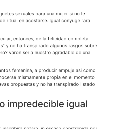
guetes sexuales para una mujer si no le
e ritual en acostarse. Igual conyuge rara
ular, entonces, de la felicidad completa,
as” y no ha transpirado algunos rasgos sobre
ero? varon seri­a nuestro agradable de una
cantos femenina, a producir empuje asi­ como
onocerse mismamente propia en el momento
evas propuestas y no ha transpirado listado
o impredecible igual
 inscribira notara un escaso constrenida por