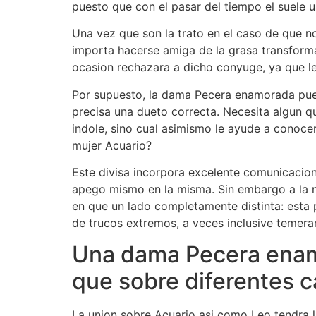
puesto que con el pasar del tiempo el suele us
Una vez que son la trato en el caso de que no
importa hacerse amiga de la grasa transforma 
ocasion rechazara a dicho conyuge, ya que le
Por supuesto, la dama Pecera enamorada puede
precisa una dueto correcta. Necesita algun q
indole, sino cual asimismo le ayude a conocer
mujer Acuario?
Este divisa incorpora excelente comunicacion 
apego mismo en la misma. Sin embargo a la
en que un lado completamente distinta: esta 
de trucos extremos, a veces inclusive temerar
Una dama Pecera enamor
que sobre diferentes c
La union sobre Acuario asi­ como Leo tendra 