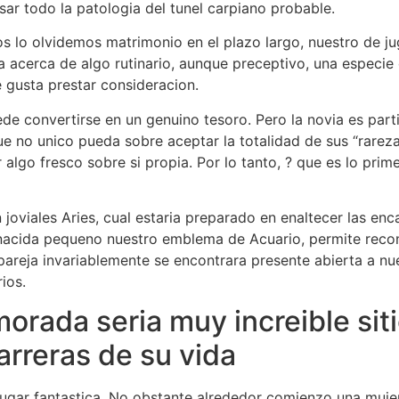
ar todo la patologi­a del tunel carpiano probable.
s lo olvidemos matrimonio en el plazo largo, nuestro de ju
acerca de algo rutinario, aunque preceptivo, una especie d
 gusta prestar consideracion.
 convertirse en un genuino tesoro. Pero la novia es partic
ue no unico pueda sobre aceptar la totalidad de sus “rarez
 algo fresco sobre si propia. Por lo tanto, ? que es lo prim
joviales Aries, cual estaria preparado en enaltecer las en
 nacida pequeno nuestro emblema de Acuario, permite rec
pareja invariablemente se encontrara presente abierta a nu
ios.
ada seri­a muy increible siti
arreras de su vida
lugar fantastica. No obstante alrededor comienzo una mujer