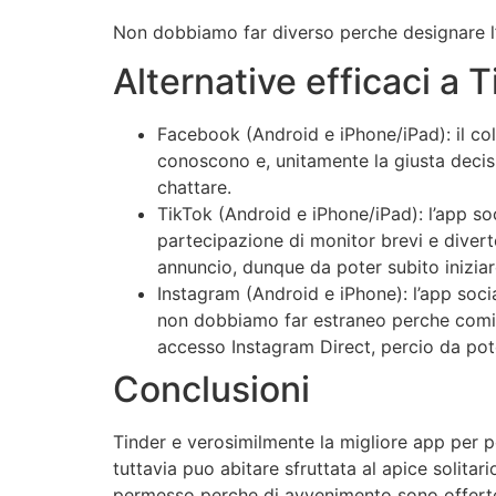
Non dobbiamo far diverso perche designare l’
Alternative efficaci a 
Facebook (Android e iPhone/iPad): il coll
conoscono e, unitamente la giusta decis
chattare.
TikTok (Android e iPhone/iPad): l’app so
partecipazione di monitor brevi e diver
annuncio, dunque da poter subito inizia
Instagram (Android e iPhone): l’app soci
non dobbiamo far estraneo perche cominc
accesso Instagram Direct, percio da pote
Conclusioni
Tinder e verosimilmente la migliore app per p
tuttavia puo abitare sfruttata al apice soli
permesso perche di avvenimento sono offerte 