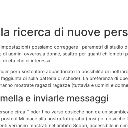
la ricerca di nuove per
 Impostazioni) possiamo correggere i parametri di studio d
 di uomini ovverosia donne, scaltro per quanti chilometri 
 di eta che ci interessa.
der pero sostentare abbandonato la possibilita di inoltrare
aggiunta di sulla batteria di schede). La preferenza di que
rranno mostrate ragazzi ragazze (tuttavia e uomini e donn
mella e inviarle messaggi
ersone circa Tinder fino verso cosicche non c’e un scambiev
a posto il Mi piace alla nostra fotografia (cosi poi cosicch
amenti verranno mostrati nel ambito Scopri, accessibile in ci