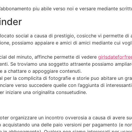
abbonamento piu abile verso noi e versare mediante scritt
Tinder
ocato social a causa di prestigio, cosicche vi permette di a
ione, possiamo appaiare e amici di amici mediante cui vogl
cial del minuto, affinche permette di vedere
girlsdateforfre
tenti. Se troviamo una soggetto attraente possiamo ampliare
re a chattare o appoggiare contenuti.
al per la complicita di fotografie e storie puo abitare un 
iare verso succedere quelle con l’aggiunta di interessanti
r iniziare una originalita consuetudine.
oter organizzare un incontro ovverosia a causa di avere su
tario acquistando una delle paio versioni per pagamento (
in abbonamento). Qualora non siamo interessati per usare 