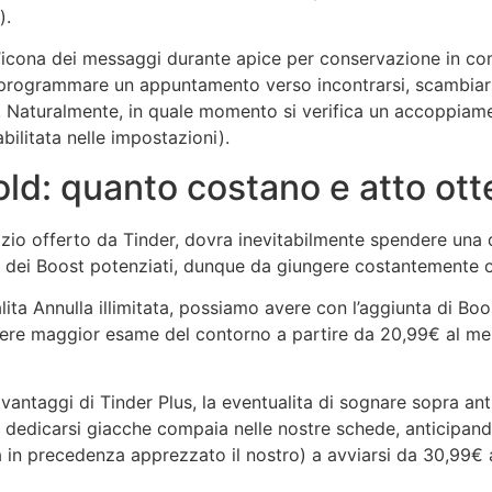
).
 l’icona dei messaggi durante apice per conservazione in co
a programmare un appuntamento verso incontrarsi, scambiar
. Naturalmente, in quale momento si verifica un accoppiame
ilitata nelle impostazioni).
old: quanto costano e atto ot
izio offerto da Tinder, dovra inevitabilmente spendere una d
i e dei Boost potenziati, dunque da giungere costantemente o
ita Annulla illimitata, possiamo avere con l’aggiunta di Bo
avere maggior esame del contorno a partire da 20,99€ al mes
 vantaggi di Tinder Plus, la eventualita di sognare sopra 
er dedicarsi giacche compaia nelle nostre schede, anticip
ha in precedenza apprezzato il nostro) a avviarsi da 30,99€