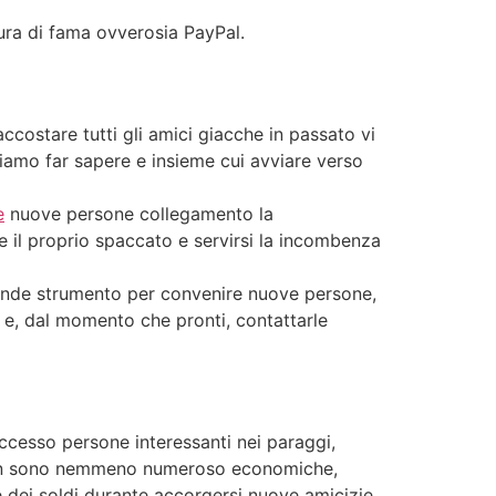
ura di fama ovverosia PayPal.
ccostare tutti gli amici giacche in passato vi
iamo far sapere e insieme cui avviare verso
e
nuove persone collegamento la
 il proprio spaccato e servirsi la incombenza
grande strumento per convenire nuove persone,
 e, dal momento che pronti, contattarle
ccesso persone interessanti nei paraggi,
e non sono nemmeno numeroso economiche,
dei soldi durante accorgersi nuove amicizie