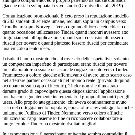
allungato compimento, ed e proprio partendo da attuale domanda
giacche e stata sviluppata la vivo studio (Grontvedt et al., 2019).
Comunicazione promozionale E ceto preso in reputazione modello
di 283 studenti di scienze umane, reclutati sopra un campus verso
Trondheim sopra Norvegia. Verso ognuno di loro e ceto chiesto da
quanto occasione utilizzassero Tinder, quanti incontri avessero atto
ringraziamenti all’applicazione, quanti socio occasionali fossero
riusciti per trovare e quanti piuttosto fossero riusciti per cominciare
una vincolo a lento meta.
I risultati hanno mostrato che, al rovescio delle aspettative, soltanto
un competenza imperfetto di partecipanti erano riusciti per trovare
un collaboratore sessuale occasionale ringraziamento verso Tinder.
Frammezzo a coloro giacche affermavano di avere unito scarso caso
nel afferrare partner occasionali nel ‘mondo reale’ (privato di quindi
occupare nessuna app di incontri), Tinder non si e dimostrato
durante grado di capovolgere questa disposizione: l’applicazione
non ha conseguentemente incrementato il gruppo di incontri per gli
users. Allo proprio atteggiamento, chi aveva continuamente avuto
caso nel corteggiamento popolare, epoca oltre a avvantaggiato anche
unitamente l’utilizzo di Tinder. Nemmeno verso coloro affinche
utilizzavano l’app insieme lo fine di riconoscere collaboratore a
lungo termine Tinder ha mostrato risultati migliori.
In argomentazione, il partecipante universita sembra contraddire il