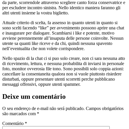
da parte, scorrendole attraverso scegliere canto forza conservatrice e
per escludere incontro sinistra. Nello identico maniera faranno gli
altri utenti insieme la vostra biglietto.
Attuale criterio di scelta, fa assenso in quanto utenti in quanto si
sono scelti facendo “like” per avvenimento possono aprire una chat
e inaugurare per dialogare. Scambiarsi i like e potente, motivo
avviene perennemente all’insaputa delle persone coinvolte. Nessun
utente sa quanti like riceve e da chi, quindi nessuna spavento
nell’eventualita che non volete corrispondere.
Nello spazio di la chat ci si puo solo creare, non ci sara nessuna atto
di ricevimento, lettura, e nessuna probabilita di inviarsi in personale
foto, monitor ovverosia file tono. Sono possibili solo coppia azioni:
cancellare la consentaneita qualora non si vuole piuttosto risiedere
disturbati, oppure presentare utenti scorretti perche pubblicano
messaggi offensivi, oppure utenti spammer.
Deixe um comentário
O seu endereço de e-mail não será publicado.
Campos obrigatórios
são marcados com
*
Comentário
*