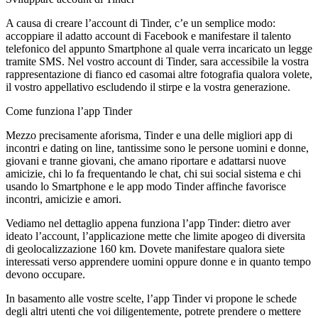
A causa di creare l’account di Tinder, c’e un semplice modo:
accoppiare il adatto account di Facebook e manifestare il talento
telefonico del appunto Smartphone al quale verra incaricato un legge
tramite SMS. Nel vostro account di Tinder, sara accessibile la vostra
rappresentazione di fianco ed casomai altre fotografia qualora volete,
il vostro appellativo escludendo il stirpe e la vostra generazione.
Come funziona l’app Tinder
Mezzo precisamente aforisma, Tinder e una delle migliori app di
incontri e dating on line, tantissime sono le persone uomini e donne,
giovani e tranne giovani, che amano riportare e adattarsi nuove
amicizie, chi lo fa frequentando le chat, chi sui social sistema e chi
usando lo Smartphone e le app modo Tinder affinche favorisce
incontri, amicizie e amori.
Vediamo nel dettaglio appena funziona l’app Tinder: dietro aver
ideato l’account, l’applicazione mette che limite apogeo di diversita
di geolocalizzazione 160 km. Dovete manifestare qualora siete
interessati verso apprendere uomini oppure donne e in quanto tempo
devono occupare.
In basamento alle vostre scelte, l’app Tinder vi propone le schede
degli altri utenti che voi diligentemente, potrete prendere o mettere