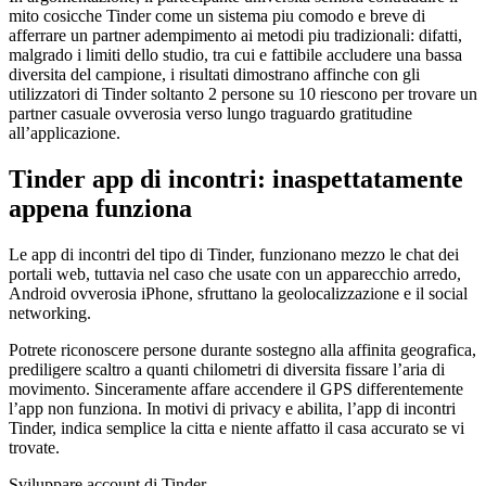
mito cosicche Tinder come un sistema piu comodo e breve di
afferrare un partner adempimento ai metodi piu tradizionali: difatti,
malgrado i limiti dello studio, tra cui e fattibile accludere una bassa
diversita del campione, i risultati dimostrano affinche con gli
utilizzatori di Tinder soltanto 2 persone su 10 riescono per trovare un
partner casuale ovverosia verso lungo traguardo gratitudine
all’applicazione.
Tinder app di incontri: inaspettatamente
appena funziona
Le app di incontri del tipo di Tinder, funzionano mezzo le chat dei
portali web, tuttavia nel caso che usate con un apparecchio arredo,
Android ovverosia iPhone, sfruttano la geolocalizzazione e il social
networking.
Potrete riconoscere persone durante sostegno alla affinita geografica,
prediligere scaltro a quanti chilometri di diversita fissare l’aria di
movimento. Sinceramente affare accendere il GPS differentemente
l’app non funziona. In motivi di privacy e abilita, l’app di incontri
Tinder, indica semplice la citta e niente affatto il casa accurato se vi
trovate.
Sviluppare account di Tinder