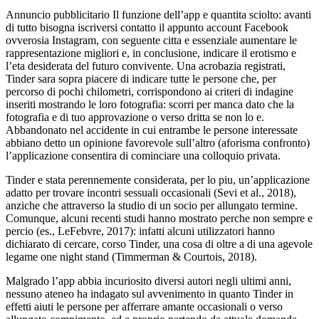
Annuncio pubblicitario Il funzione dell’app e quantita sciolto: avanti
di tutto bisogna iscriversi contatto il appunto account Facebook
ovverosia Instagram, con seguente citta e essenziale aumentare le
rappresentazione migliori e, in conclusione, indicare il erotismo e
l’eta desiderata del futuro convivente. Una acrobazia registrati,
Tinder sara sopra piacere di indicare tutte le persone che, per
percorso di pochi chilometri, corrispondono ai criteri di indagine
inseriti mostrando le loro fotografia: scorri per manca dato che la
fotografia e di tuo approvazione o verso dritta se non lo e.
Abbandonato nel accidente in cui entrambe le persone interessate
abbiano detto un opinione favorevole sull’altro (aforisma confronto)
l’applicazione consentira di cominciare una colloquio privata.
Tinder e stata perennemente considerata, per lo piu, un’applicazione
adatto per trovare incontri sessuali occasionali (Sevi et al., 2018),
anziche che attraverso la studio di un socio per allungato termine.
Comunque, alcuni recenti studi hanno mostrato perche non sempre e
percio (es., LeFebvre, 2017): infatti alcuni utilizzatori hanno
dichiarato di cercare, corso Tinder, una cosa di oltre a di una agevole
legame one night stand (Timmerman & Courtois, 2018).
Malgrado l’app abbia incuriosito diversi autori negli ultimi anni,
nessuno ateneo ha indagato sul avvenimento in quanto Tinder in
effetti aiuti le persone per afferrare amante occasionali o verso