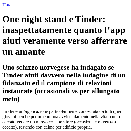
Ir
Havita
para
o
One night stand e Tinder:
conteúdo
inaspettatamente quanto l’app
aiuti veramente verso afferrare
un amante
Uno schizzo norvegese ha indagato se
Tinder aiuti davvero nella indagine di un
fidanzato ed il campione di relazioni
instaurate (occasionali vs per allungato
meta)
Tinder e un’applicazione particolarmente conosciuta da tutti quei
giovani perche perlomeno una avvicendamento nella vita hanno
cercato vedere un nuovo collaboratore (occasionale ovverosia
eccetto), restando con calma per edificio propria.