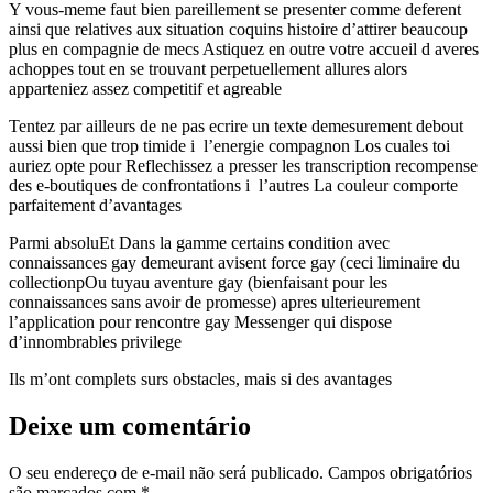
Y vous-meme faut bien pareillement se presenter comme deferent
ainsi que relatives aux situation coquins histoire d’attirer beaucoup
plus en compagnie de mecs Astiquez en outre votre accueil d averes
achoppes tout en se trouvant perpetuellement allures alors
apparteniez assez competitif et agreable
Tentez par ailleurs de ne pas ecrire un texte demesurement debout
aussi bien que trop timide i l’energie compagnon Los cuales toi
auriez opte pour Reflechissez a presser les transcription recompense
des e-boutiques de confrontations i l’autres La couleur comporte
parfaitement d’avantages
Parmi absoluEt Dans la gamme certains condition avec
connaissances gay demeurant avisent force gay (ceci liminaire du
collectionpOu tuyau aventure gay (bienfaisant pour les
connaissances sans avoir de promesse) apres ulterieurement
l’application pour rencontre gay Messenger qui dispose
d’innombrables privilege
Ils m’ont complets surs obstacles, mais si des avantages
Deixe um comentário
O seu endereço de e-mail não será publicado.
Campos obrigatórios
são marcados com
*