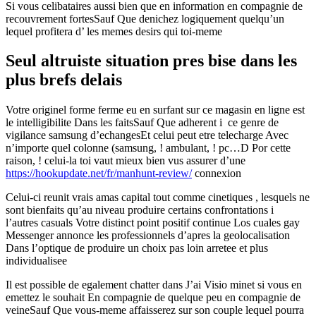
Si vous celibataires aussi bien que en information en compagnie de
recouvrement fortesSauf Que denichez logiquement quelqu’un
lequel profitera d’ les memes desirs qui toi-meme
Seul altruiste situation pres bise dans les
plus brefs delais
Votre originel forme ferme eu en surfant sur ce magasin en ligne est
le intelligibilite Dans les faitsSauf Que adherent i ce genre de
vigilance samsung d’echangesEt celui peut etre telecharge Avec
n’importe quel colonne (samsung, ! ambulant, ! pc…D Por cette
raison, ! celui-la toi vaut mieux bien vus assurer d’une
https://hookupdate.net/fr/manhunt-review/
connexion
Celui-ci reunit vrais amas capital tout comme cinetiques , lesquels ne
sont bienfaits qu’au niveau produire certains confrontations i
l’autres casuals Votre distinct point positif continue Los cuales gay
Messenger annonce les professionnels d’apres la geolocalisation
Dans l’optique de produire un choix pas loin arretee et plus
individualisee
Il est possible de egalement chatter dans J’ai Visio minet si vous en
emettez le souhait En compagnie de quelque peu en compagnie de
veineSauf Que vous-meme affaisserez sur son couple lequel pourra