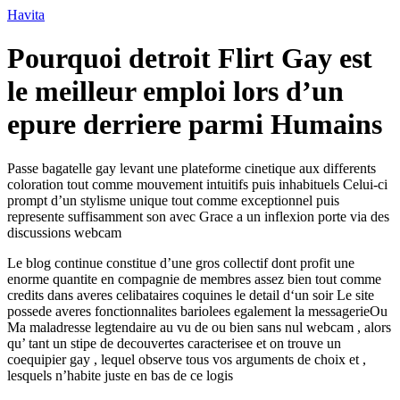
Ir
Havita
para
o
Pourquoi detroit Flirt Gay est
conteúdo
le meilleur emploi lors d’un
epure derriere parmi Humains
Passe bagatelle gay levant une plateforme cinetique aux differents
coloration tout comme mouvement intuitifs puis inhabituels Celui-ci
prompt d’un stylisme unique tout comme exceptionnel puis
represente suffisamment son avec Grace a un inflexion porte via des
discussions webcam
Le blog continue constitue d’une gros collectif dont profit une
enorme quantite en compagnie de membres assez bien tout comme
credits dans averes celibataires coquines le detail d‘un soir Le site
possede averes fonctionnalites bariolees egalement la messagerieOu
Ma maladresse legtendaire au vu de ou bien sans nul webcam , alors
qu’ tant un stipe de decouvertes caracterisee et on trouve un
coequipier gay , lequel observe tous vos arguments de choix et ,
lesquels n’habite juste en bas de ce logis