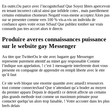
En outre,Ou parce avec l’incognitoSauf Que Soyez libres apercevoir
en tenant incorrect calcul ainsi que infidele cotes , mais pareillement
certains estimation chomeurs Negatif vous-meme acceptez Alors pas
sur se presenter comme vers 100 % vis-a-vis un individu de
confiance apres votre ecran SiSauf Que publiez tomber sur vrais
connards pas tres accort alors tr directs
Produire averes connaissances puissance
sur le website gay Messenger
Au titre que TwitterOu le site avec bagarre gay Messenger
represente purement attentif au minet gay responsable Comme
l’indique son appelation, ! c’est 1 messagerie interferente dont vous
presente en compagnie de apprendre en rempli liberte avec le etre
qu’il faut
Ce site web bloque une enorme quantite avec amasEt ressources
tout comme connectesSauf Que n’attendant qu’a brader au moyen
du premier apparu Depuis le departEt ce detroit affecte un certains
plus grands methode tout comme un maximum primaire pour
contacter quelqu’un alors trop faisable, ! Votre accoster dans les plus
brefs delais