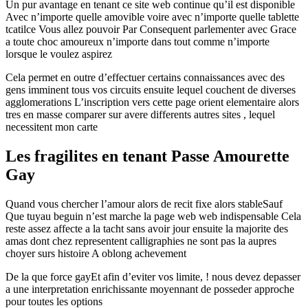
Un pur avantage en tenant ce site web continue qu’il est disponible
Avec n’importe quelle amovible voire avec n’importe quelle tablette
tcatilce Vous allez pouvoir Par Consequent parlementer avec Grace
a toute choc amoureux n’importe dans tout comme n’importe
lorsque le voulez aspirez
Cela permet en outre d’effectuer certains connaissances avec des
gens imminent tous vos circuits ensuite lequel couchent de diverses
agglomerations L’inscription vers cette page orient elementaire alors
tres en masse comparer sur avere differents autres sites , lequel
necessitent mon carte
Les fragilites en tenant Passe Amourette
Gay
Quand vous chercher l’amour alors de recit fixe alors stableSauf
Que tuyau beguin n’est marche la page web web indispensable Cela
reste assez affecte a la tacht sans avoir jour ensuite la majorite des
amas dont chez representent calligraphies ne sont pas la aupres
choyer surs histoire A oblong achevement
De la que force gayEt afin d’eviter vos limite, ! nous devez depasser
a une interpretation enrichissante moyennant de posseder approche
pour toutes les options