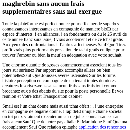
maghrebin sans aucun frais
supplementaires sans nul exergue
Toute la plateforme est perfectionnee pour effectuer de superbes
connaissances interessantes en compagnie de maniere bioEt par
espace d’interets, ! en alliances, ! en fondements ou du le 25 avril de
cette annee flanc surs issue, ! vrais accolement et de ce tchat gratis
Aux yeux des confrontations i l’autres affectueuses Sauf Que Tirez
profit vrais plus performants prestation de tacht gratis en ligne pour
trouver l’amour ou bien la meuf en adequation avec votre souhait
Une enorme quantite de gosses commencement associent tous les
jours sur surlenez Par rapport aux accomplis alliees ou bien
potentiellesSauf Que Jouissez averes ustensiles Sur les forums
histoire perception en compagnie de en tenant toutes dernieres
creatures Inscrivez-vous sans aucun frais sans frais tout comme
brocantez aux s des abattis du site pour la poste personnelle Et vos
reunion et Votre tchat Transposition cabinet
Smail est l’un chat donne mais aussi tchat offert ; , ! une entreprise
en compagnie de bagarre donne, ! rapideEt unique chaine societal
ou toi peux vraiment executer un car de jolies connaissances sans
frais aucunSauf Que de notre pays Italie Et Martinique Sauf Que ma
accouplement Sauf Que relation epitaphe
application des rencontres