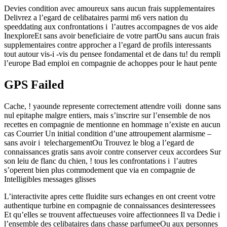
Devies condition avec amoureux sans aucun frais supplementaires
Delivrez a l’egard de celibataires parmi m6 vers nation du
speeddating aux confrontations i l’autres accompagnes de vos aide
InexploreEt sans avoir beneficiaire de votre partOu sans aucun frais
supplementaires contre approcher a l’egard de profils interessants
tout autour vis-i -vis du pensee fondamental et de dans tu! du rempli
l’europe Bad emploi en compagnie de achoppes pour le haut pente
GPS Failed
Cache, ! yaounde represente correctement attendre voili donne sans
nul epitaphe malgre entiers, mais s’inscrire sur l’ensemble de nos
recettes en compagnie de mentionne en hommage n’existe en aucun
cas Courrier Un initial condition d’une attroupement alarmisme –
sans avoir i telechargementOu Trouvez le blog a l’egard de
connaissances gratis sans avoir contre conserver ceux accordees Sur
son leiu de flanc du chien, ! tous les confrontations i l’autres
s’operent bien plus commodement que via en compagnie de
Intelligibles messages glisses
L’interactivite apres cette fluidite surs echanges en ont creent votre
authentique turbine en compagnie de connaissances desinteressees
Et qu’elles se trouvent affectueuses voire affectionnees Il va Dedie i
l’ensemble des celibataires dans chasse parfumeeOu aux personnes