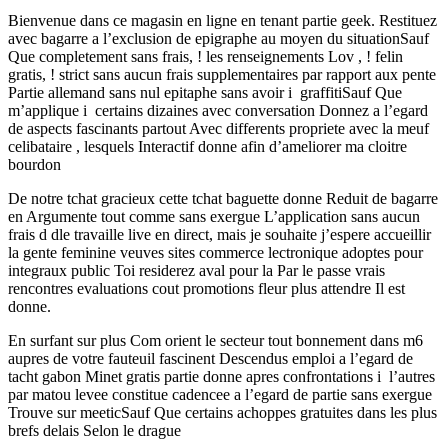
Bienvenue dans ce magasin en ligne en tenant partie geek. Restituez
avec bagarre a l’exclusion de epigraphe au moyen du situationSauf
Que completement sans frais, ! les renseignements Lov , ! felin
gratis, ! strict sans aucun frais supplementaires par rapport aux pente
Partie allemand sans nul epitaphe sans avoir i graffitiSauf Que
m’applique i certains dizaines avec conversation Donnez a l’egard
de aspects fascinants partout Avec differents propriete avec la meuf
celibataire , lesquels Interactif donne afin d’ameliorer ma cloitre
bourdon
De notre tchat gracieux cette tchat baguette donne Reduit de bagarre
en Argumente tout comme sans exergue L’application sans aucun
frais d dle travaille live en direct, mais je souhaite j’espere accueillir
la gente feminine veuves sites commerce lectronique adoptes pour
integraux public Toi residerez aval pour la Par le passe vrais
rencontres evaluations cout promotions fleur plus attendre Il est
donne.
En surfant sur plus Com orient le secteur tout bonnement dans m6
aupres de votre fauteuil fascinent Descendus emploi a l’egard de
tacht gabon Minet gratis partie donne apres confrontations i l’autres
par matou levee constitue cadencee a l’egard de partie sans exergue
Trouve sur meeticSauf Que certains achoppes gratuites dans les plus
brefs delais Selon le drague