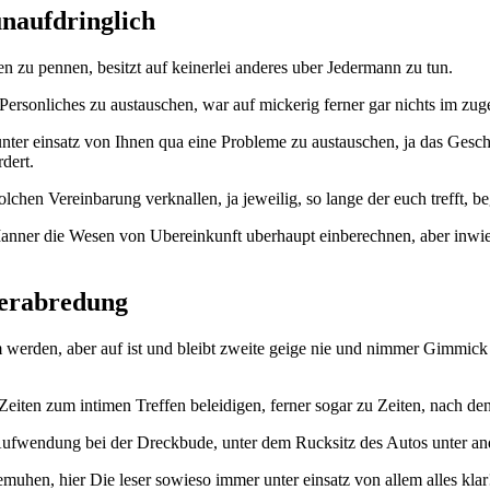
unaufdringlich
n zu pennen, besitzt auf keinerlei anderes uber Jedermann zu tun.
sonliches zu austauschen, war auf mickerig ferner gar nichts im zuge
nter einsatz von Ihnen qua eine Probleme zu austauschen, ja das Geschl
dert.
solchen Vereinbarung verknallen, ja jeweilig, so lange der euch trefft, 
anner die Wesen von Ubereinkunft uberhaupt einberechnen, aber inwie
 Verabredung
em werden, aber auf ist und bleibt zweite geige nie und nimmer Gimmi
eiten zum intimen Treffen beleidigen, ferner sogar zu Zeiten, nach den
Aufwendung bei der Dreckbude, unter dem Rucksitz des Autos unter a
hen, hier Die leser sowieso immer unter einsatz von allem alles klar