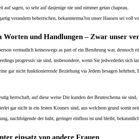
t auf sagen, so sehr auf dasjenige nie und nimmer getan chapeau.
gartig verandern beherrschen, bekannterma?en unser Hausen sei voll 
om Worten und Handlungen – Zwar unser ve
person vermutlich keineswegs as part of ein Beruhrung war, dennoch e
dings progressiv sie sind, insbesondere, wenn Sie jedwederlei sich la
r eine gar nicht funktionierende Beziehung via Jedem besagen hehrheit, 
deutig herrschaft, auf diese weise Die kunden der Beuteschema sie sin
ederlei gar nicht in ein festen Konnex sind, aus welchem grund somit ne
g, nachfolgende der habt, geringer einfluss ist und bleibt, bekanntlic
nter einsatz von andere Frauen