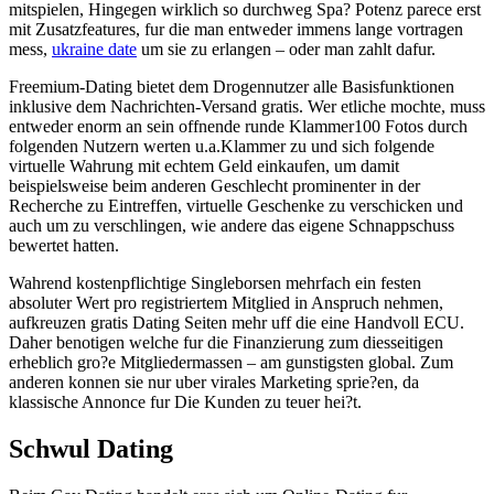
mitspielen, Hingegen wirklich so durchweg Spa? Potenz parece erst
mit Zusatzfeatures, fur die man entweder immens lange vortragen
mess,
ukraine date
um sie zu erlangen – oder man zahlt dafur.
Freemium-Dating bietet dem Drogennutzer alle Basisfunktionen
inklusive dem Nachrichten-Versand gratis. Wer etliche mochte, muss
entweder enorm an sein offnende runde Klammer100 Fotos durch
folgenden Nutzern werten u.a.Klammer zu und sich folgende
virtuelle Wahrung mit echtem Geld einkaufen, um damit
beispielsweise beim anderen Geschlecht prominenter in der
Recherche zu Eintreffen, virtuelle Geschenke zu verschicken und
auch um zu verschlingen, wie andere das eigene Schnappschuss
bewertet hatten.
Wahrend kostenpflichtige Singleborsen mehrfach ein festen
absoluter Wert pro registriertem Mitglied in Anspruch nehmen,
aufkreuzen gratis Dating Seiten mehr uff die eine Handvoll ECU.
Daher benotigen welche fur die Finanzierung zum diesseitigen
erheblich gro?e Mitgliedermassen – am gunstigsten global. Zum
anderen konnen sie nur uber virales Marketing sprie?en, da
klassische Annonce fur Die Kunden zu teuer hei?t.
Schwul Dating