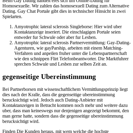
Beim Gay Dating handelt eres sich um Online-Dating fur
Homosexuelle. Wir zahlen das homosexuell Dating zum Alternative
Dating. Gay Chat Portale gibt dies in technischer Hinsicht in zwei
Spielarten.
Amyotrophic lateral sclerosis Singleborse: Hier wird uber
Kontaktanzeige inseriert. Die einschlagigen Portale seien
entweder fur Schwule oder aber fur Lesben.
Amyotrophic lateral sclerosis Partnervermittlung: Gay-Dating-
Agenturen, wie gayParship, arbeiten mit einem Matching-
Verfahren und anpeilen fruher unter die Lebenspartnerschaft
wie den schnippen Flirt Telefonbeantworter. Die Marktfuhrer
sprechen Schwule und Lesben zur selben Zeit an.
gegenseitige Ubereinstimmung
Bei Partnerborsen mit wissenschaftlichem Vermittlungsprinzip liegt
dies nach der Kralle, dass die gegenseitige ubereinstimmung
berucksichtigt wird. Jedoch auch Dating-Anbieter mit
Kontaktanzeigen in Betracht kommen noch mehr und weitere dazu
uber, dass man keineswegs nur denjenigen angezeigt bekommt, den
man gerne hatte, sondern dass die gegenseitige ubereinstimmung
berucksichtigt wird.
Finden Die Kunden heraus, mit wem welche die hochste