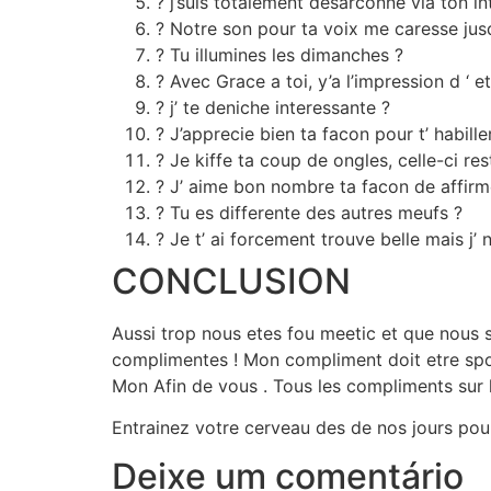
? j’suis totalement desarconne via ton in
? Notre son pour ta voix me caresse jus
? Tu illumines les dimanches ?
? Avec Grace a toi, y’a l’impression d ‘ 
? j’ te deniche interessante ?
? J’apprecie bien ta facon pour t’ habill
? Je kiffe ta coup de ongles, celle-ci r
? J’ aime bon nombre ta facon de affirm
? Tu es differente des autres meufs ?
? Je t’ ai forcement trouve belle mais j’
CONCLUSION
Aussi trop nous etes fou meetic et que nous s
complimentes ! Mon compliment doit etre spon
Mon Afin de vous . Tous les compliments sur
Entrainez votre cerveau des de nos jours pou
Deixe um comentário