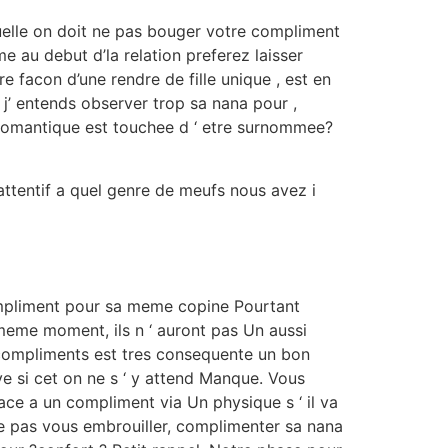
 quelle on doit ne pas bouger votre compliment
e au debut d’la relation preferez laisser
e facon d’une rendre de fille unique , est en
, j’ entends observer trop sa nana pour ,
 romantique est touchee d ‘ etre surnommee?
attentif a quel genre de meufs nous avez i
ompliment pour sa meme copine Pourtant
eme moment, ils n ‘ auront pas Un aussi
 compliments est tres consequente un bon
e si cet on ne s ‘ y attend Manque. Vous
e a un compliment via Un physique s ‘ il va
ne pas vous embrouiller, complimenter sa nana