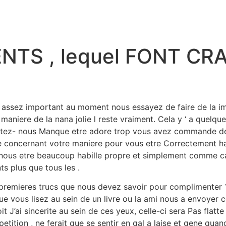
NTS , lequel FONT CRA
 assez important au moment nous essayez de faire de la im
aniere de la nana jolie l reste vraiment. Cela y ‘ a quelq
haitez- nous Manque etre adore trop vous avez commande 
te concernant votre maniere pour vous etre Correctement hab
e nous etre beaucoup habille propre et simplement comme 
s plus que tous les .
remieres trucs que nous devez savoir pour complimenter 1 n
 vous lisez au sein de un livre ou la ami nous a envoyer 
J’ai sincerite au sein de ces yeux, celle-ci sera Pas flatt
etition , ne ferait que se sentir en gal a laise et gene qu