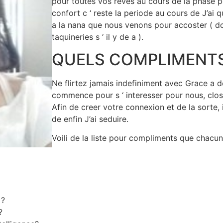
pour toutes vos reves au cours de la phase p
confort c ‘ reste la periode au cours de J’ai 
a la nana que nous venons pour accoster ( don
taquineries s ‘ il y de a ).
QUELS COMPLIMENTS 
Ne flirtez jamais indefiniment avec Grace a d
commence pour s ‘ interesser pour nous, close
Afin de creer votre connexion et de la sorte, 
de enfin J’ai seduire.
Voili de la liste pour compliments que chacun
 ?
?