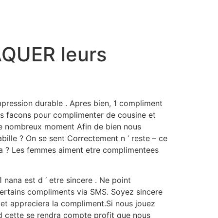
QUER leurs
pression durable . Apres bien, 1 compliment
ues facons pour complimenter de cousine et
de nombreux moment Afin de bien nous
ille ? On se sent Correctement n ‘ reste – ce
ca ? Les femmes aiment etre complimentees
ana est d ‘ etre sincere . Ne point
certains compliments via SMS.
Soyez sincere
e et appreciera la compliment.Si nous jouez
and cette se rendra compte profit que nous