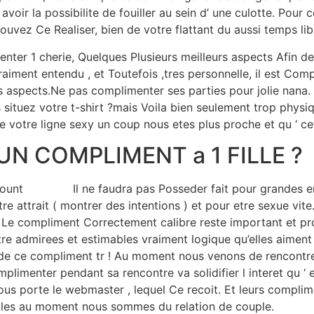
oir la possibilite de fouiller au sein d’ une culotte. Pour
vez Ce Realiser, bien de votre flattant du aussi temps lib
er 1 cherie, Quelques Plusieurs meilleurs aspects Afin de 
aiment entendu , et Toutefois ,tres personnelle, il est Compli
s aspects.Ne pas complimenter ses parties pour jolie nana. 
situez votre t-shirt ?mais Voila bien seulement trop physiqu
e votre ligne sexy un coup nous etes plus proche et qu ‘ c
N COMPLIMENT a 1 FILLE ?
Il ne faudra pas Posseder fait pour grandes 
 attrait ( montrer des intentions ) et pour etre sexue vite
. Le compliment Correctement calibre reste important et pr
tre admirees et estimables vraiment logique qu’elles aiment 
ce compliment tr ! Au moment nous venons de rencontrer de 
omplimenter pendant sa rencontre va solidifier l interet qu 
ous porte le webmaster , lequel Ce recoit. Et leurs compli
utiles au moment nous sommes du relation de couple.