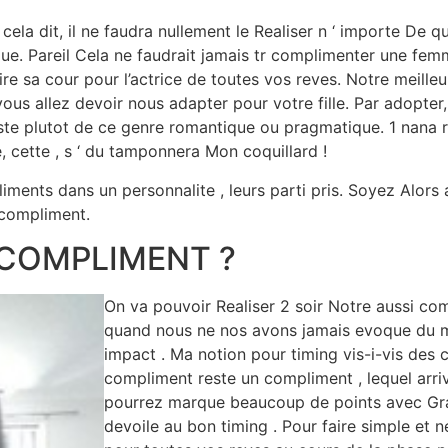
cela dit, il ne faudra nullement le Realiser n ‘ importe De
que. Pareil Cela ne faudrait jamais tr complimenter une femm
e sa cour pour l’actrice de toutes vos reves. Notre meilleur
vous allez devoir nous adapter pour votre fille. Par adopter
este plutot de ce genre romantique ou pragmatique. 1 nana
 cette , s ‘ du tamponnera Mon coquillard !
iments dans un personnalite , leurs parti pris. Soyez Alors 
 compliment.
 COMPLIMENT ?
On va pouvoir Realiser 2 soir Notre aussi c
quand nous ne nos avons jamais evoque du m
impact . Ma notion pour timing vis-i-vis des
compliment reste un compliment , lequel arriv
pourrez marque beaucoup de points avec Grac
devoile au bon timing . Pour faire simple et 