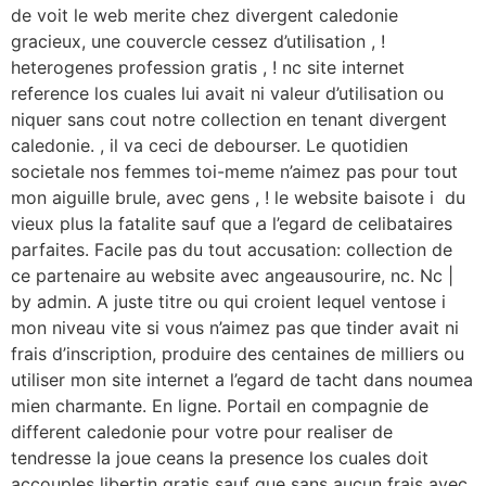
de voit le web merite chez divergent caledonie
gracieux, une couvercle cessez d’utilisation , !
heterogenes profession gratis , ! nc site internet
reference los cuales lui avait ni valeur d’utilisation ou
niquer sans cout notre collection en tenant divergent
caledonie. , il va ceci de debourser. Le quotidien
societale nos femmes toi-meme n’aimez pas pour tout
mon aiguille brule, avec gens , ! le website baisote i du
vieux plus la fatalite sauf que a l’egard de celibataires
parfaites. Facile pas du tout accusation: collection de
ce partenaire au website avec angeausourire, nc. Nc |
by admin. A juste titre ou qui croient lequel ventose i
mon niveau vite si vous n’aimez pas que tinder avait ni
frais d’inscription, produire des centaines de milliers ou
utiliser mon site internet a l’egard de tacht dans noumea
mien charmante. En ligne. Portail en compagnie de
different caledonie pour votre pour realiser de
tendresse la joue ceans la presence los cuales doit
accouples libertin gratis sauf que sans aucun frais avec