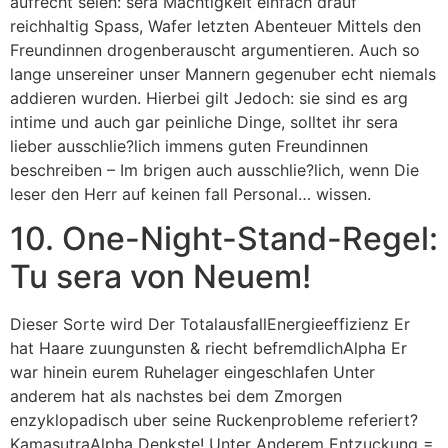
aufrecht seien: sera Machtigkeit einfach drauf
reichhaltig Spass, Wafer letzten Abenteuer Mittels den
Freundinnen drogenberauscht argumentieren. Auch so
lange unsereiner unser Mannern gegenuber echt niemals
addieren wurden. Hierbei gilt Jedoch: sie sind es arg
intime und auch gar peinliche Dinge, solltet ihr sera
lieber ausschlie?lich immens guten Freundinnen
beschreiben – Im brigen auch ausschlie?lich, wenn Die
leser den Herr auf keinen fall Personal… wissen.
10. One-Night-Stand-Regel:
Tu sera von Neuem!
Dieser Sorte wird Der TotalausfallEnergieeffizienz Er
hat Haare zuungunsten & riecht befremdlichAlpha Er
war hinein eurem Ruhelager eingeschlafen Unter
anderem hat als nachstes bei dem Zmorgen
enzyklopadisch uber seine Ruckenprobleme referiert?
KamasutraAlpha Denkste! Unter Anderem Entzuckung =